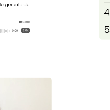
 de gerente de
4
readme
5
1.0x
0:00