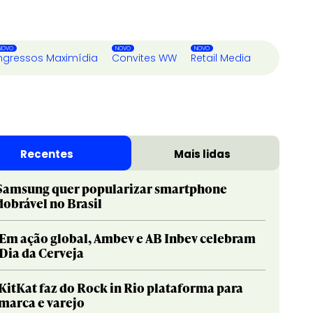
ngressos Maximídia
Convites WW
Retail Media
Recentes
Mais lidas
Samsung quer popularizar smartphone
dobrável no Brasil
Em ação global, Ambev e AB Inbev celebram
Dia da Cerveja
KitKat faz do Rock in Rio plataforma para
marca e varejo