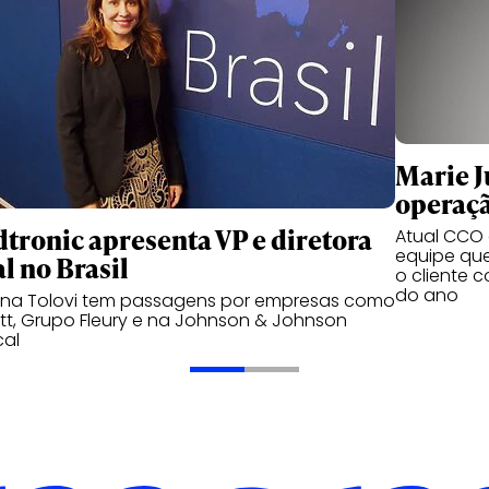
Marie Ju
operaçã
tronic apresenta VP e diretora
Atual CCO d
equipe qu
l no Brasil
o cliente 
do ano
ana Tolovi tem passagens por empresas como
t, Grupo Fleury e na Johnson & Johnson
cal