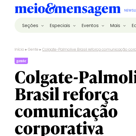
NEWSL
Seções
Especiais
Eventos
Mais
E
Início
▸
Gente
▸
Colgate-Palmolive Brasil reforça comunicação cor
gente
Colgate-Palmol
Brasil reforça
comunicação
corporativa