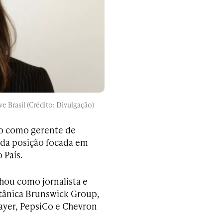
e Brasil (Crédito: Divulgação)
ivo como gerente de
ada posição focada em
 País.
lhou como jornalista e
itânica Brunswick Group,
ayer, PepsiCo e Chevron