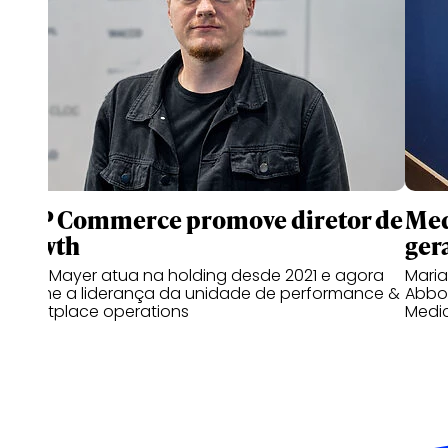
WPP Commerce promove diretor de
Med
growth
gera
Bruno Mayer atua na holding desde 2021 e agora
Mari
assume a liderança da unidade de performance &
Abbot
marketplace operations
Medi