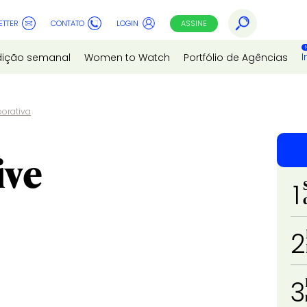
ETTER
CONTATO
LOGIN
ASSINE
I
dição semanal
Women to Watch
Portfólio de Agências
porativa
ive
1
2
3