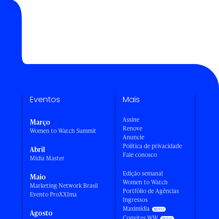
Eventos
Mais
Assine
Março
Renove
Women to Watch Summit
Anuncie
a
Política de privacidade
Abril
Fale conosco
Mídia Master
Edição semanal
Maio
Women to Watch
Marketing Network Brasil
Portfólio de Agências
Evento ProXXIma
Ingressos
Maximídia
Agosto
Convites WW