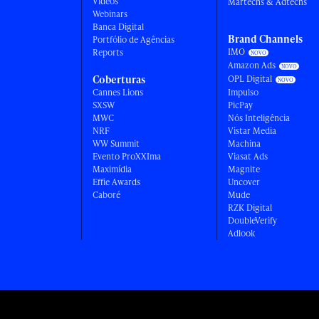
Vídeos
Martechs & Adtechs
Webinars
Banca Digital
Brand Channels
Portfólio de Agências
IMO
Reports
Amazon Ads
Coberturas
OPL Digital
Cannes Lions
Impulso
SXSW
PicPay
MWC
Nós Inteligência
NRF
Vistar Media
WW Summit
Machina
Evento ProXXIma
Viasat Ads
Maximídia
Magnite
Effie Awards
Uncover
Caboré
Mude
RZK Digital
DoubleVerify
Adlook