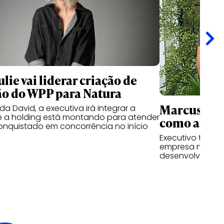
lie vai liderar criação de
o do WPP para Natura
Marcus Cun
a David, a executiva irá integrar a
e a holding está montando para atender
como advis
conquistado em concorrência no início
Executivo tem a 
empresa nas fre
desenvolviment