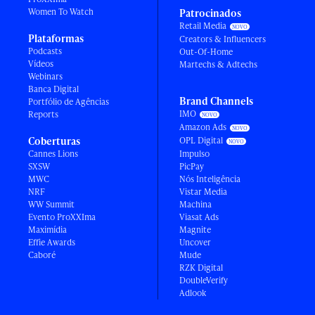
Women To Watch
Patrocinados
Retail Media
Plataformas
Creators & Influencers
Podcasts
Out-Of-Home
Vídeos
Martechs & Adtechs
Webinars
Banca Digital
Brand Channels
Portfólio de Agências
IMO
Reports
Amazon Ads
Coberturas
OPL Digital
Cannes Lions
Impulso
SXSW
PicPay
MWC
Nós Inteligência
NRF
Vistar Media
WW Summit
Machina
Evento ProXXIma
Viasat Ads
Maximídia
Magnite
Effie Awards
Uncover
Caboré
Mude
RZK Digital
DoubleVerify
Adlook