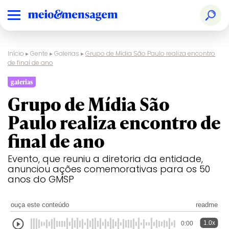
Início
▸
Gente
▸
Galerias
▸
Grupo de Mídia São Paulo realiza encontro
de final de ano
galerias
Grupo de Mídia São
Paulo realiza encontro de
final de ano
Evento, que reuniu a diretoria da entidade,
anunciou ações comemorativas para os 50
anos do GMSP
ouça este conteúdo
readme
1.0x
0:00