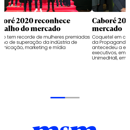
boré 2020 reconhece
Caboré 2019
abalho do mercado
mercado
mio tem recorde de mulheres premiadas
Coquetel em co
ano de superação da indústria de
da Propaganda,
unicação, marketing e mídia
antecedeu a ent
executivos, empr
UnimedHall, em 