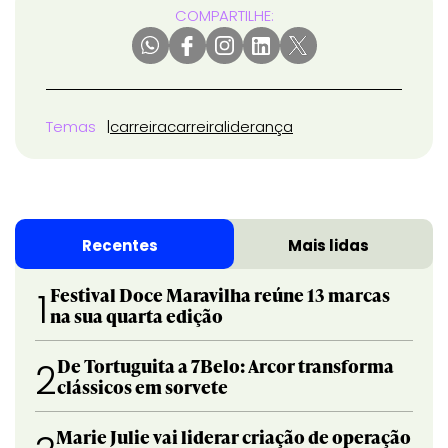
COMPARTILHE:
Temas
carreira
carreira
liderança
Recentes
Mais lidas
Festival Doce Maravilha reúne 13 marcas
1
na sua quarta edição
De Tortuguita a 7Belo: Arcor transforma
2
clássicos em sorvete
Marie Julie vai liderar criação de operação