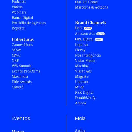
Podcasts
Out-Of-Home
Vídeos
Martechs & Adtechs
Webinars
Banca Digital
Brand Channels
Portfólio de Agências
IMO
Reports
Amazon Ads
Coberturas
OPL Digital
Cannes Lions
Impulso
SXSW
PicPay
MWC
Nós Inteligência
NRF
Vistar Media
WW Summit
Machina
Evento ProXXIma
Viasat Ads
Maximídia
Magnite
Effie Awards
Uncover
Caboré
Mude
RZK Digital
DoubleVerify
Adlook
Eventos
Mais
Assine
Março