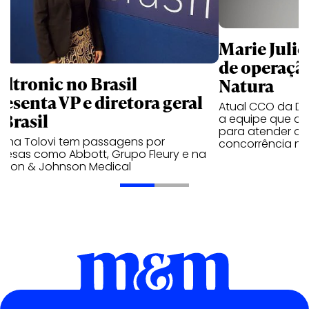
Marie Julie 
de operaçã
dtronic no Brasil
Natura
resenta VP e diretora geral
Atual CCO da Dav
 Brasil
a equipe que a 
para atender o 
iana Tolovi tem passagens por
concorrência no
resas como Abbott, Grupo Fleury e na
nson & Johnson Medical