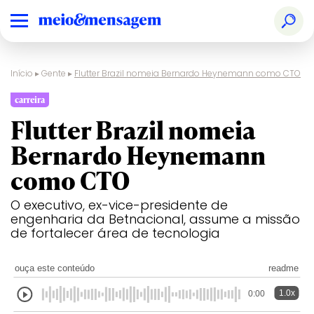
Início
▸
Gente
▸
Flutter Brazil nomeia Bernardo Heynemann como CTO
carreira
Flutter Brazil nomeia
Bernardo Heynemann
como CTO
O executivo, ex-vice-presidente de
engenharia da Betnacional, assume a missão
de fortalecer área de tecnologia
ouça este conteúdo
readme
1.0x
0:00