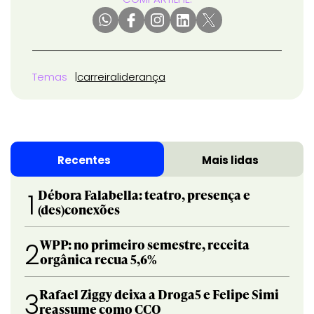
Temas
carreira
liderança
Recentes
Mais lidas
Débora Falabella: teatro, presença e
1
(des)conexões
WPP: no primeiro semestre, receita
2
orgânica recua 5,6%
Rafael Ziggy deixa a Droga5 e Felipe Simi
3
reassume como CCO