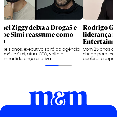
fael Ziggy deixa a Droga5 e
Rodrigo G
lipe Simi reassume como
liderança 
CO
Entertain
 seis anos, executivo sairá da agência
Com 25 anos de 
e mês e Simi, atual CEO, volta a
chega para estru
entrar liderança criativa
acelerar a expa