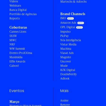
Vídeos
Martechs & Adtechs
Webinars
Banca Digital
Brand Channels
Portfólio de Agências
IMO
Reports
Amazon Ads
Coberturas
OPL Digital
Cannes Lions
Impulso
SXSW
PicPay
MWC
Nós Inteligência
NRF
Vistar Media
WW Summit
Machina
Evento ProXXIma
Viasat Ads
Maximídia
Magnite
Effie Awards
Uncover
Caboré
Mude
RZK Digital
DoubleVerify
Adlook
Eventos
Mais
Assine
Março
Renove
Women to Watch Summit