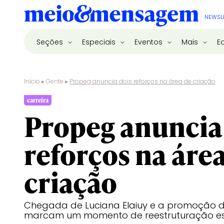
NEWSL
Seções
Especiais
Eventos
Mais
E
Início
▸
Gente
▸
Propeg anuncia dois reforços na área de criação
carreira
Propeg anuncia
reforços na áre
criação
Chegada de Luciana Elaiuy e a promoção 
marcam um momento de reestruturação es