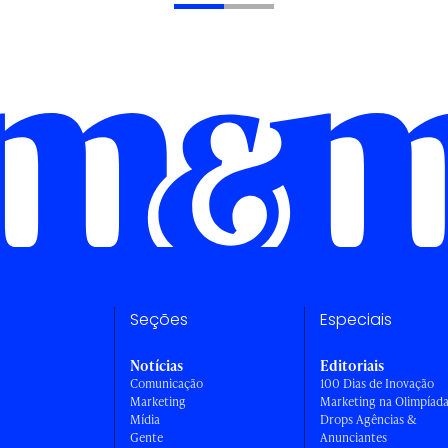
Seções
Especiais
Notícias
Editoriais
Comunicação
100 Dias de Inovação
Marketing
Marketing na Olimpíad
Mídia
Drops Agências &
Gente
Anunciantes