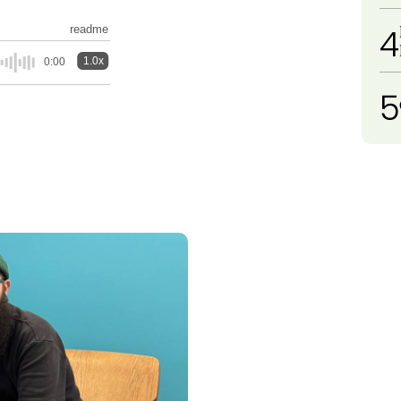
4
readme
1.0x
0:00
5