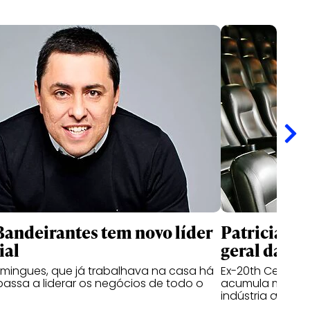
andeirantes tem novo líder
Patricia Ka
ial
geral da I
mingues, que já trabalhava na casa há
Ex-20th Century 
passa a liderar os negócios de todo o
acumula mais de
indústria audiov