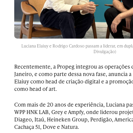
Luciana Elaiuy e Rodrigo Cardoso passam a liderar, em dupla,
Divulgação)
Recentemente, a Propeg integrou as operações d
Janeiro, e como parte dessa nova fase, anuncia 
Elaiuy como head de criação digital e a promoç
como head of art.
Com mais de 20 anos de experiência, Luciana p
WPP HNK LAB, Grey e Ampfy, onde liderou proje
Diageo, Itaú, Heineken Group, Perdigão, Americ
Cachaça 51, Dove e Natura.