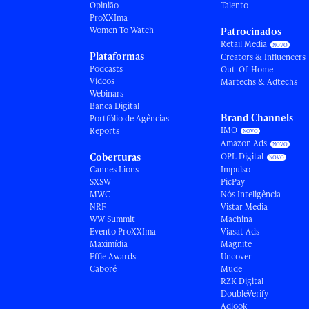
Opinião
Talento
ProXXIma
Women To Watch
Patrocinados
Retail Media
Plataformas
Creators & Influencers
Podcasts
Out-Of-Home
Vídeos
Martechs & Adtechs
Webinars
Banca Digital
Brand Channels
Portfólio de Agências
IMO
Reports
Amazon Ads
Coberturas
OPL Digital
Cannes Lions
Impulso
SXSW
PicPay
MWC
Nós Inteligência
NRF
Vistar Media
WW Summit
Machina
Evento ProXXIma
Viasat Ads
Maximídia
Magnite
Effie Awards
Uncover
Caboré
Mude
RZK Digital
DoubleVerify
Adlook