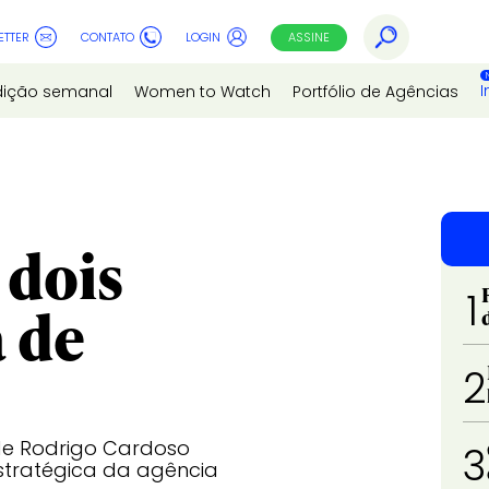
ETTER
CONTATO
LOGIN
ASSINE
I
dição semanal
Women to Watch
Portfólio de Agências
 dois
1
a de
2
de Rodrigo Cardoso
3
tratégica da agência