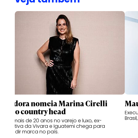
Pandora nomeia Marina Cirelli
Mau
como country head
Execu
Brasil
Com mais de 20 anos no varejo e luxo, ex-
executiva da Vivara e Iguatemi chega para
expandir marca no país.