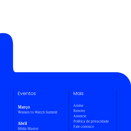
Eventos
Mais
Assine
Março
Renove
Women to Watch Summit
Anuncie
a
Política de privacidade
Abril
Fale conosco
Mídia Master