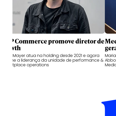
WPP Commerce promove diretor de
Med
growth
gera
Bruno Mayer atua na holding desde 2021 e agora
Mari
assume a liderança da unidade de performance &
Abbot
marketplace operations
Medi