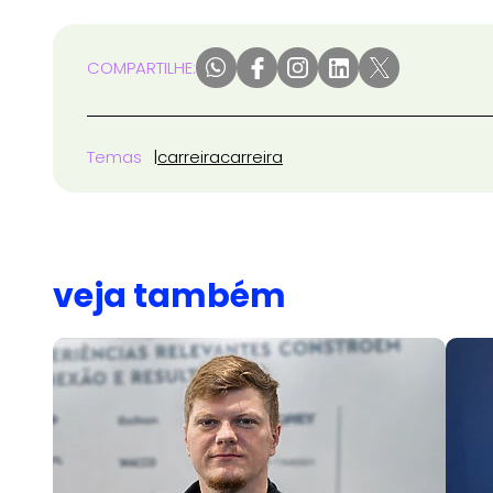
COMPARTILHE:
Temas
carreira
carreira
veja também