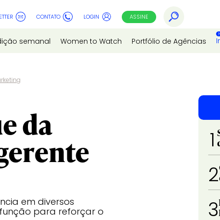
ETTER
CONTATO
LOGIN
ASSINE
I
dição semanal
Women to Watch
Portfólio de Agências
rketing
e da
1
gerente
2
ncia em diversos
3
função para reforçar o