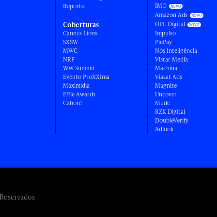
IMO
Reports
Amazon Ads
Coberturas
OPL Digital
Cannes Lions
Impulso
SXSW
PicPay
MWC
Nós Inteligência
NRF
Vistar Media
WW Summit
Machina
Evento ProXXIma
Viasat Ads
Maximídia
Magnite
Effie Awards
Uncover
Caboré
Mude
RZK Digital
DoubleVerify
Adlook
 Reservados