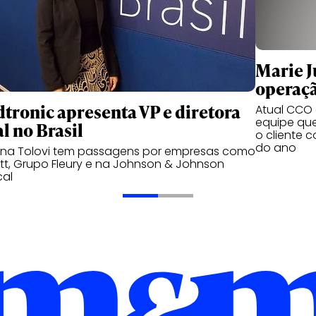
Marie Ju
operaçã
tronic apresenta VP e diretora
Atual CCO d
equipe qu
l no Brasil
o cliente 
do ano
ana Tolovi tem passagens por empresas como
t, Grupo Fleury e na Johnson & Johnson
cal