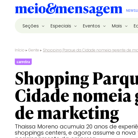
NEWSL
Seções
Especiais
Eventos
Mais
E
Início
▸
Gente
▸
Shopping Parque da Cidade nomeia gerente de ma
carreira
Shopping Parqu
Cidade nomeia 
de marketing
Thaissa Moreno acumula 20 anos de experiê
shoppings centers, e agora assume a nova 