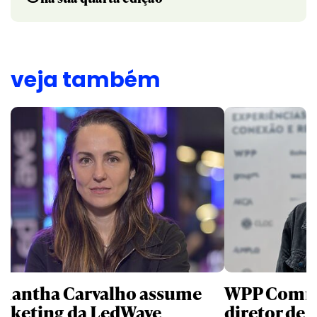
veja também
mantha Carvalho assume
WPP Comm
rketing da LedWave
diretor de