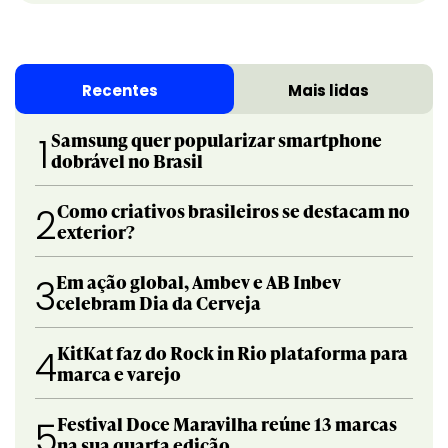
Recentes
Mais lidas
Samsung quer popularizar smartphone
1
dobrável no Brasil
Como criativos brasileiros se destacam no
2
exterior?
Em ação global, Ambev e AB Inbev
3
celebram Dia da Cerveja
KitKat faz do Rock in Rio plataforma para
4
marca e varejo
Festival Doce Maravilha reúne 13 marcas
5
na sua quarta edição