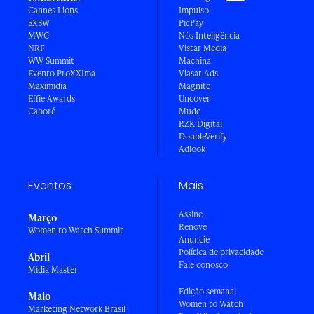
Cannes Lions
Impulso
SXSW
PicPay
MWC
Nós Inteligência
NRF
Vistar Media
WW Summit
Machina
Evento ProXXIma
Viasat Ads
Maximídia
Magnite
Effie Awards
Uncover
Caboré
Mude
RZK Digital
DoubleVerify
Adlook
Eventos
Mais
Assine
Março
Renove
Women to Watch Summit
Anuncie
Política de privacidade
Abril
Fale conosco
Mídia Master
Edição semanal
Maio
Women to Watch
Marketing Network Brasil