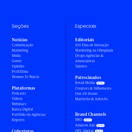
Seções
Especiais
Notícias
Editoriais
Comunicação
100 Dias de Inovação
Marketing
Marketing na Olimpíada
Mídia
Drops Agências &
Gente
Anunciantes
Opinião
Talento
ProXXIma
Women To Watch
Patrocinados
Retail Media
Plataformas
Creators & Influencers
Podcasts
Out-Of-Home
Vídeos
Martechs & Adtechs
Webinars
Banca Digital
Brand Channels
Portfólio de Agências
IMO
Reports
Amazon Ads
Coberturas
OPL Digital