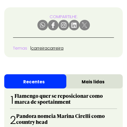
COMPARTILHE:
Temas
carreira
carreira
Recentes
Mais lidas
Flamengo quer se reposicionar como
1
marca de sportainment
Pandora nomeia Marina Cirelli como
2
country head