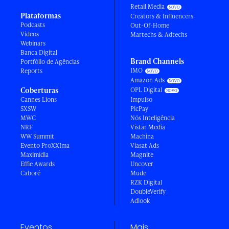
Retail Media
Plataformas
Creators & Influencers
Podcasts
Out-Of-Home
Vídeos
Martechs & Adtechs
Webinars
Banca Digital
Brand Channels
Portfólio de Agências
IMO
Reports
Amazon Ads
Coberturas
OPL Digital
Cannes Lions
Impulso
SXSW
PicPay
MWC
Nós Inteligência
NRF
Vistar Media
WW Summit
Machina
Evento ProXXIma
Viasat Ads
Maximídia
Magnite
Effie Awards
Uncover
Caboré
Mude
RZK Digital
DoubleVerify
Adlook
Eventos
Mais