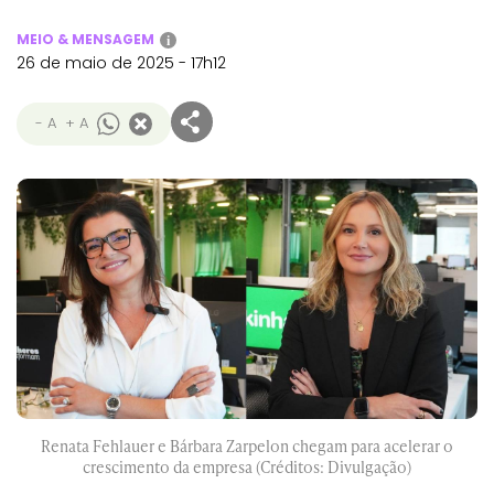
MEIO & MENSAGEM
i
26 de maio de 2025 - 17h12
- A
+ A
Renata Fehlauer e Bárbara Zarpelon chegam para acelerar o
crescimento da empresa (Créditos: Divulgação)