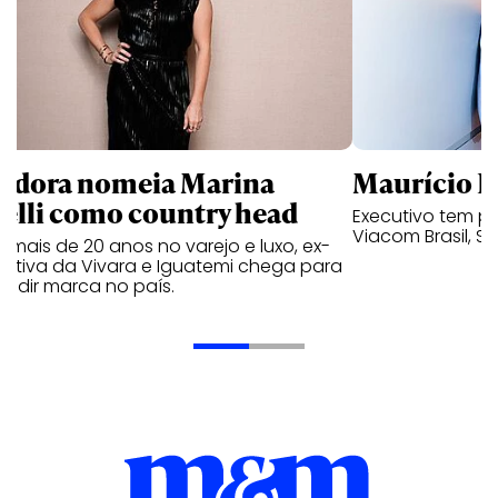
ndora nomeia Marina
Maurício K
relli como country head
Executivo tem pa
Viacom Brasil, So
mais de 20 anos no varejo e luxo, ex-
cutiva da Vivara e Iguatemi chega para
andir marca no país.