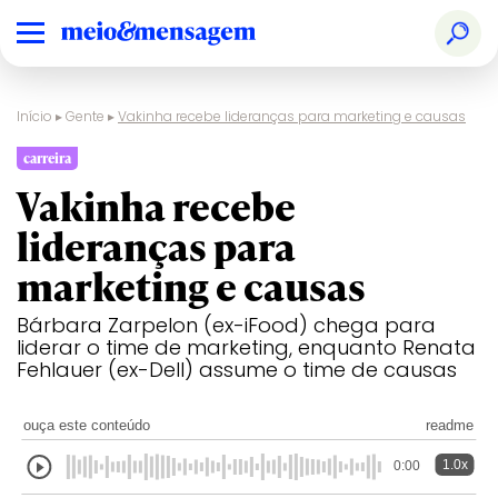
Início
▸
Gente
▸
Vakinha recebe lideranças para marketing e causas
carreira
Vakinha recebe
lideranças para
marketing e causas
Bárbara Zarpelon (ex-iFood) chega para
liderar o time de marketing, enquanto Renata
Fehlauer (ex-Dell) assume o time de causas
ouça este conteúdo
readme
1.0x
0:00