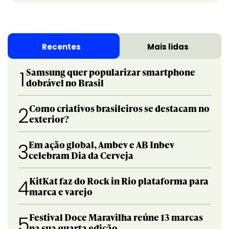
Recentes
Mais lidas
Samsung quer popularizar smartphone
1
dobrável no Brasil
Como criativos brasileiros se destacam no
2
exterior?
Em ação global, Ambev e AB Inbev
3
celebram Dia da Cerveja
KitKat faz do Rock in Rio plataforma para
4
marca e varejo
Festival Doce Maravilha reúne 13 marcas
5
na sua quarta edição