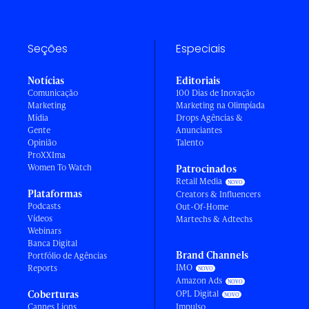
Seções
Especiais
Notícias
Editoriais
Comunicação
100 Dias de Inovação
Marketing
Marketing na Olimpíada
Mídia
Drops Agências &
Gente
Anunciantes
Opinião
Talento
ProXXIma
Women To Watch
Patrocinados
Retail Media
Plataformas
Creators & Influencers
Podcasts
Out-Of-Home
Vídeos
Martechs & Adtechs
Webinars
Banca Digital
Brand Channels
Portfólio de Agências
IMO
Reports
Amazon Ads
Coberturas
OPL Digital
Cannes Lions
Impulso