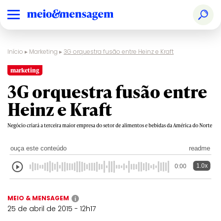
Início
▸
Marketing
▸
3G orquestra fusão entre Heinz e Kraft
marketing
3G orquestra fusão entre
Heinz e Kraft
Negócio criará a terceira maior empresa do setor de alimentos e bebidas da América do Norte
ouça este conteúdo
readme
1.0x
0:00
MEIO & MENSAGEM
i
25 de abril de 2015 - 12h17