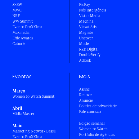
SXSW
PicPay
MWC
Nós Inteligência
NRF
Vistar Media
WW Summit
Machina
Evento ProXXIma
Viasat Ads
Maximídia
Magnite
Effie Awards
Uncover
Caboré
Mude
RZK Digital
DoubleVerify
Adlook
Eventos
Mais
Assine
Março
Renove
Women to Watch Summit
Anuncie
Política de privacidade
Abril
Fale conosco
Mídia Master
Edição semanal
Maio
Women to Watch
Marketing Network Brasil
Portfólio de Agências
Evento ProXXIma