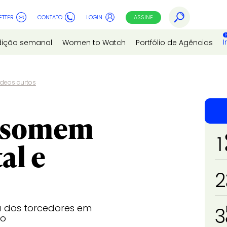
ETTER
CONTATO
LOGIN
ASSINE
I
dição semanal
Women to Watch
Portfólio de Agências
deos curtos
onsomem
1
al e
2
a dos torcedores em
3
do