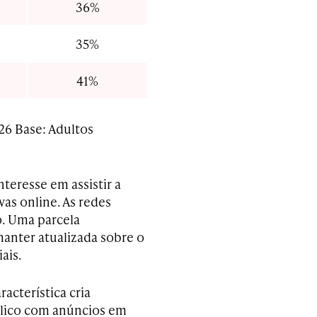
36%
35%
41%
26 Base: Adultos
teresse em assistir a
as online. As redes
o. Uma parcela
e manter atualizada sobre o
ais.
acterística cria
blico com anúncios em