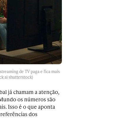
treaming de TV paga e fica mais
ck ai shutterstock)
bal já chamam a atenção,
o Mundo os números são
is. Isso é o que aponta
preferências dos