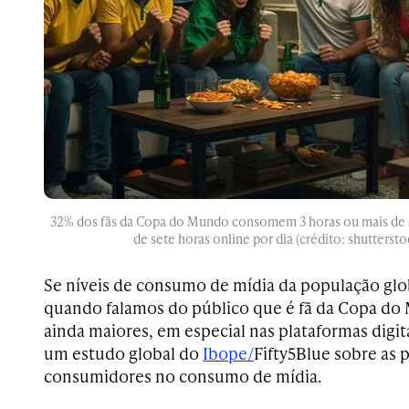
32% dos fãs da Copa do Mundo consomem 3 horas ou mais de s
de sete horas online por dia (crédito: shuttersto
Se níveis de consumo de mídia da população glo
quando falamos do público que é fã da Copa d
ainda maiores, em especial nas plataformas digita
um estudo global do
Ibope/
Fifty5Blue sobre as 
consumidores no consumo de mídia.