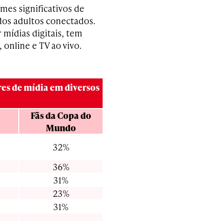
es significativos de
dos adultos conectados.
mídias digitais, tem
online e TV ao vivo.
es de mídia em diversos
Fãs
da Copa do
Mundo
32%
36%
31%
23%
31%