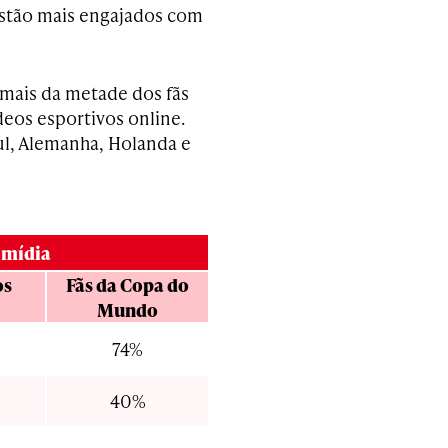
stão mais engajados com
 mais da metade dos fãs
deos esportivos online.
ul, Alemanha, Holanda e
 mídia
os
Fãs
da Copa do
Mundo
74%
40%