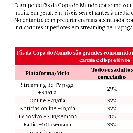
O grupo de fãs da Copa do Mundo consome volum
mídia, em geral, em níveis semelhantes à média 
No entanto, com preferência mais acentuada por 
indicadores superiores em streaming de TV paga, 
Fãs da Copa do Mundo são grandes consumidor
canais e dispositivos
Todos os adultos
Plataforma/Meio
conectados
Streaming de TV paga
29%
+3h/dia
Online +7h/dia
32%
Notícias online +1h/dia
32%
TV ao vivo +20h/semana
20%
Radio +10h/semana
33%
Jornal impresso