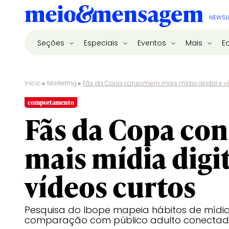
NEWSL
Seções
Especiais
Eventos
Mais
E
Início
▸
Marketing
▸
Fãs da Copa consomem mais mídia digital e ví
comportamento
Fãs da Copa c
mais mídia digit
vídeos curtos
Pesquisa do Ibope mapeia hábitos de mídi
comparação com público adulto conecta