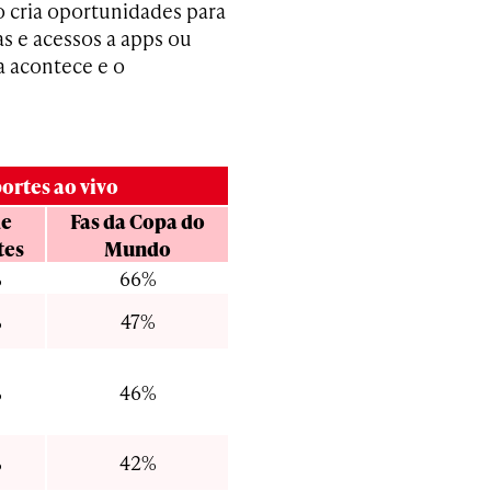
o cria oportunidades para
s e acessos a apps ou
a acontece e o
ortes ao vivo
de
Fas da Copa do
tes
Mundo
%
66%
%
47%
%
46%
%
42%