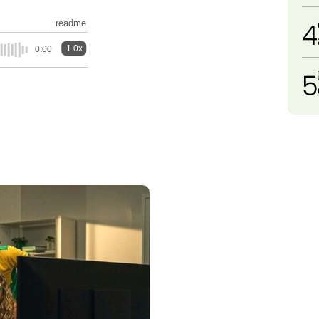
4
readme
1.0x
0:00
5