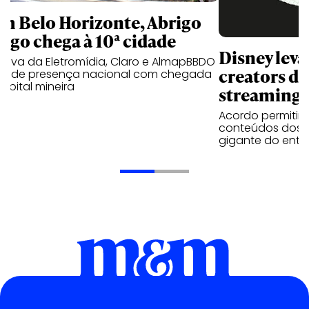
m Belo Horizonte, Abrigo
igo chega à 10ª cidade
Disney lev
iativa da Eletromídia, Claro e AlmapBBDO
creators do
ande presença nacional com chegada
apital mineira
streaming
Acordo permitirá
conteúdos dos p
gigante do entr