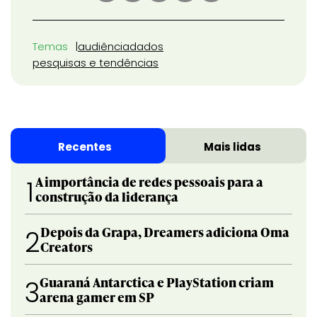
Temas
audiência
dados
pesquisas e tendências
Recentes
Mais lidas
A importância de redes pessoais para a
1
construção da liderança
Depois da Grapa, Dreamers adiciona Oma
2
Creators
Guaraná Antarctica e PlayStation criam
3
arena gamer em SP