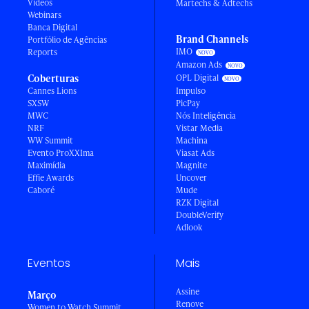
Vídeos
Martechs & Adtechs
Webinars
Banca Digital
Brand Channels
Portfólio de Agências
IMO
Reports
Amazon Ads
Coberturas
OPL Digital
Cannes Lions
Impulso
SXSW
PicPay
MWC
Nós Inteligência
NRF
Vistar Media
WW Summit
Machina
Evento ProXXIma
Viasat Ads
Maximídia
Magnite
Effie Awards
Uncover
Caboré
Mude
RZK Digital
DoubleVerify
Adlook
Eventos
Mais
Assine
Março
Renove
Women to Watch Summit