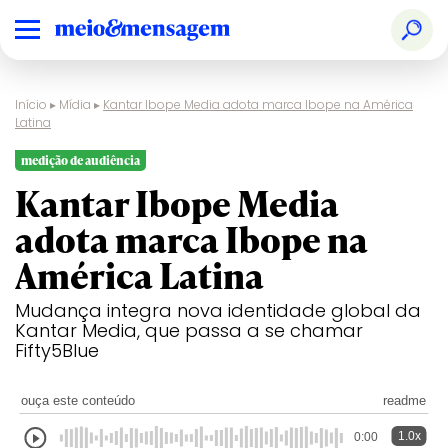
Início
▸
Mídia
▸
Kantar Ibope Media adota marca Ibope na América
Latina
medição de audiência
Kantar Ibope Media
adota marca Ibope na
América Latina
Mudança integra nova identidade global da
Kantar Media, que passa a se chamar
Fifty5Blue
ouça este conteúdo
readme
1.0x
0:00