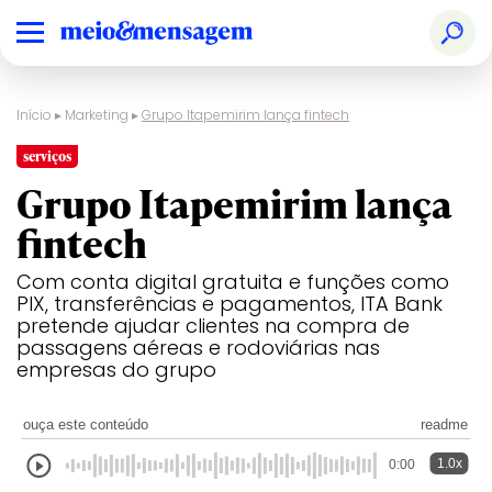
Início
▸
Marketing
▸
Grupo Itapemirim lança fintech
serviços
Grupo Itapemirim lança
fintech
Com conta digital gratuita e funções como
PIX, transferências e pagamentos, ITA Bank
pretende ajudar clientes na compra de
passagens aéreas e rodoviárias nas
empresas do grupo
ouça este conteúdo
readme
1.0x
0:00