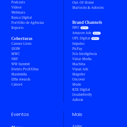
Podcasts
Out-Of-Home
Vídeos
Martechs & Adtechs
Webinars
Banca Digital
Brand Channels
Portfólio de Agências
IMO
Reports
Amazon Ads
Coberturas
OPL Digital
Cannes Lions
Impulso
SXSW
PicPay
MWC
Nós Inteligência
NRF
Vistar Media
WW Summit
Machina
Evento ProXXIma
Viasat Ads
Maximídia
Magnite
Effie Awards
Uncover
Caboré
Mude
RZK Digital
DoubleVerify
Adlook
Eventos
Mais
Assine