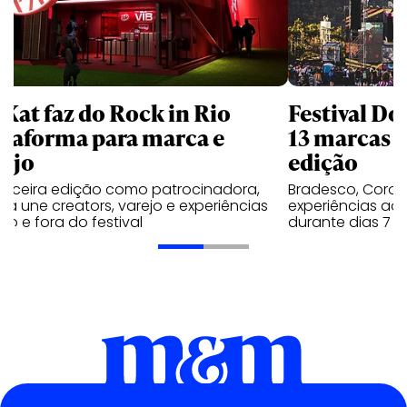
tKat faz do Rock in Rio
Festival Do
ataforma para marca e
13 marcas n
rejo
edição
terceira edição como patrocinadora,
Bradesco, Coron
a une creators, varejo e experiências
experiências ao 
ro e fora do festival
durante dias 7 e