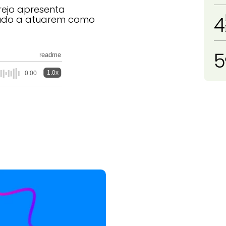
ejo apresenta
4
eúdo a atuarem como
5
readme
1.0x
0:00