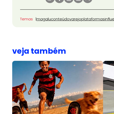
Temas
magalu
conteúdo
varejo
plataformas
influ
veja também