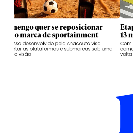
Flamengo quer se reposicionar
Eta
como marca de sportainment
13 
Processo desenvolvido pela Anacouto visa
Com 
conectar as plataformas e submarcas sob uma
como 
mesma visão
volta