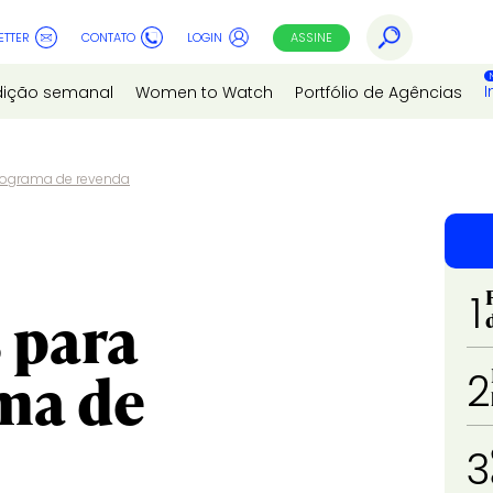
ETTER
CONTATO
LOGIN
ASSINE
I
dição semanal
Women to Watch
Portfólio de Agências
programa de revenda
1
 para
ma de
2
3