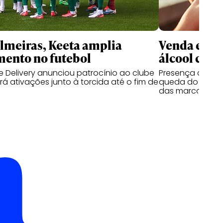
meiras, Keeta amplia
Venda e co
mento no futebol
álcool cres
 Delivery anunciou patrocínio ao clube
Presença de beb
á ativações junto à torcida até o fim de
queda do segmen
das marcas