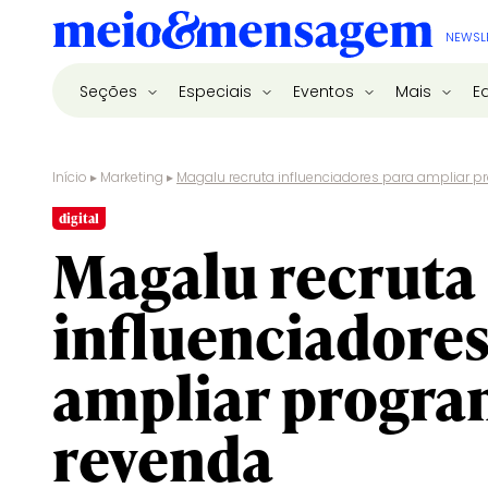
NEWSL
Seções
Especiais
Eventos
Mais
E
Início
▸
Marketing
▸
Magalu recruta influenciadores para ampliar 
digital
Magalu recruta
influenciadores
ampliar progra
revenda