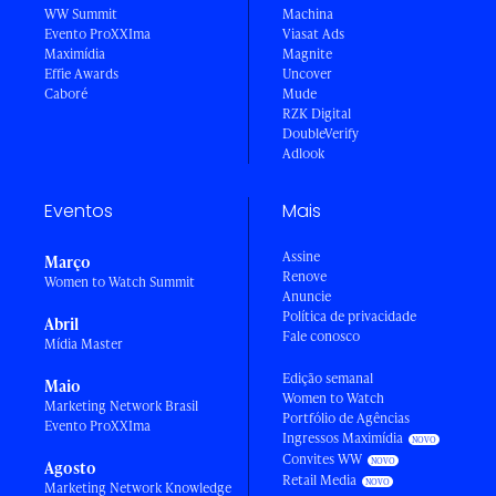
WW Summit
Machina
Evento ProXXIma
Viasat Ads
Maximídia
Magnite
Effie Awards
Uncover
Caboré
Mude
RZK Digital
DoubleVerify
Adlook
Eventos
Mais
Assine
Março
Renove
Women to Watch Summit
Anuncie
Política de privacidade
Abril
Fale conosco
Mídia Master
Edição semanal
Maio
Women to Watch
Marketing Network Brasil
Portfólio de Agências
Evento ProXXIma
Ingressos Maximídia
Convites WW
Agosto
Retail Media
Marketing Network Knowledge