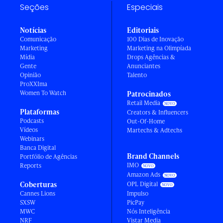
Seções
Especiais
Notícias
Editoriais
Comunicação
100 Dias de Inovação
Marketing
Marketing na Olimpíada
Mídia
Drops Agências &
Gente
Anunciantes
Opinião
Talento
ProXXIma
Women To Watch
Patrocinados
Retail Media
Plataformas
Creators & Influencers
Podcasts
Out-Of-Home
Vídeos
Martechs & Adtechs
Webinars
Banca Digital
Brand Channels
Portfólio de Agências
IMO
Reports
Amazon Ads
Coberturas
OPL Digital
Cannes Lions
Impulso
SXSW
PicPay
MWC
Nós Inteligência
NRF
Vistar Media