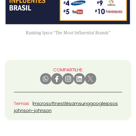
Ranking Ipsos “The Most Influential Brands”
COMPARTILHE:
Temas
microsoft
nestlé
samsung
google
ipsos
johnson-johnson