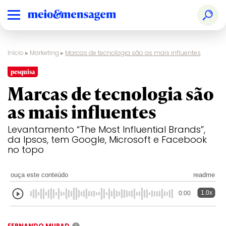
Início
▸
Marketing
▸
Marcas de tecnologia são as mais influentes
pesquisa
Marcas de tecnologia são
as mais influentes
Levantamento “The Most Influential Brands”,
da Ipsos, tem Google, Microsoft e Facebook
no topo
ouça este conteúdo
readme
1.0x
0:00
FERNANDO MURAD