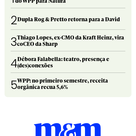
do WPP para Natura
2
Dupla Rog & Pretto retorna para a David
Thiago Lopes, ex-CMO da Kraft Heinz, vira
3
coCEO da Sharp
Débora Falabella: teatro, presença e
4
(des)conexões
WPP: no primeiro semestre, receita
5
orgânica recua 5,6%