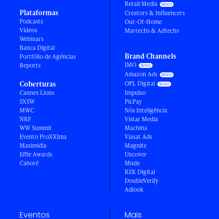
Retail Media
Plataformas
Creators & Influencers
Podcasts
Out-Of-Home
Vídeos
Martechs & Adtechs
Webinars
Banca Digital
Brand Channels
Portfólio de Agências
IMO
Reports
Amazon Ads
Coberturas
OPL Digital
Cannes Lions
Impulso
SXSW
PicPay
MWC
Nós Inteligência
NRF
Vistar Media
WW Summit
Machina
Evento ProXXIma
Viasat Ads
Maximídia
Magnite
Effie Awards
Uncover
Caboré
Mude
RZK Digital
DoubleVerify
Adlook
Eventos
Mais