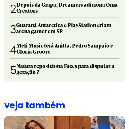
Depois da Grapa, Dreamers adiciona Oma
2
Creators
Guaraná Antarctica e PlayStation criam
3
arena gamer em SP
Meli Music terá Anitta, Pedro Sampaio e
4
Gloria Groove
Natura reposiciona Faces para disputar a
5
geração Z
veja também