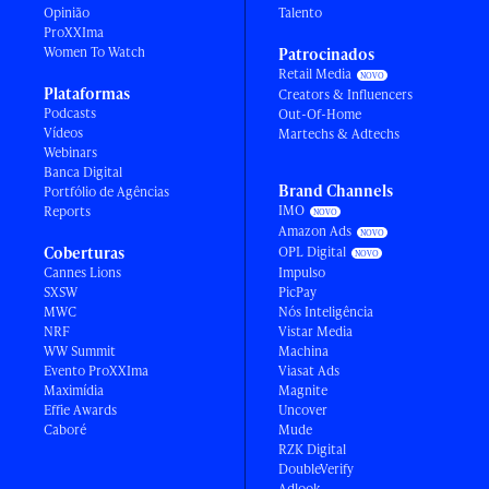
Opinião
Talento
ProXXIma
Women To Watch
Patrocinados
Retail Media
Plataformas
Creators & Influencers
Podcasts
Out-Of-Home
Vídeos
Martechs & Adtechs
Webinars
Banca Digital
Brand Channels
Portfólio de Agências
IMO
Reports
Amazon Ads
Coberturas
OPL Digital
Cannes Lions
Impulso
SXSW
PicPay
MWC
Nós Inteligência
NRF
Vistar Media
WW Summit
Machina
Evento ProXXIma
Viasat Ads
Maximídia
Magnite
Effie Awards
Uncover
Caboré
Mude
RZK Digital
DoubleVerify
Adlook