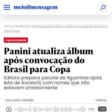
Início
▸
Marketing
▸
Panini atualiza álbum após convocação do Brasil
para Copa
copa do mundo
Panini atualiza álbum
após convocação do
Brasil para Copa
Editora prepara pacote de figurinhas após
lista de Ancelotti, com nomes que não
estavam anteriormente
ouça este conteúdo
readme
1.0x
0:00