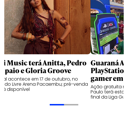
li Music terá Anitta, Pedro
Guaraná An
mpaio e Gloria Groove
PlayStatio
gamer em 
ival acontece em 17 de outubro, no
cado Livre Arena Pacaembu; pré-venda
Ação gratuita n
stá disponível
Paulo terá estaç
final da Liga Gu