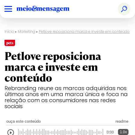
Início
▸
Marketing
▸
Petlove reposiciona marca e investe em conteúdo
pets
Petlove reposiciona
marca e investe em
conteúdo
Rebranding reune as marcas adquiridas nos
últimos anos em uma marca única e foca na
relação com os consumidores nas redes
sociais
ouça este conteúdo
readme
1.0x
0:00