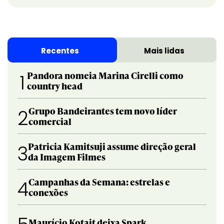
Recentes
Mais lidas
Pandora nomeia Marina Cirelli como
1
country head
Grupo Bandeirantes tem novo líder
2
comercial
Patricia Kamitsuji assume direção geral
3
da Imagem Filmes
Campanhas da Semana: estrelas e
4
conexões
Maurício Kotait deixa Spark