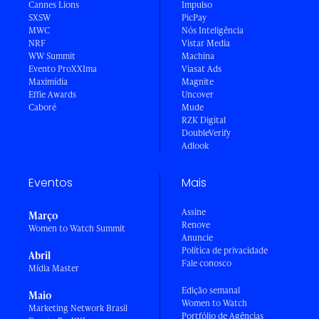
Cannes Lions
Impulso
SXSW
PicPay
MWC
Nós Inteligência
NRF
Vistar Media
WW Summit
Machina
Evento ProXXIma
Viasat Ads
Maximídia
Magnite
Effie Awards
Uncover
Caboré
Mude
RZK Digital
DoubleVerify
Adlook
Eventos
Mais
Assine
Março
Renove
Women to Watch Summit
Anuncie
Política de privacidade
Abril
Fale conosco
Mídia Master
Edição semanal
Maio
Women to Watch
Marketing Network Brasil
Portfólio de Agências