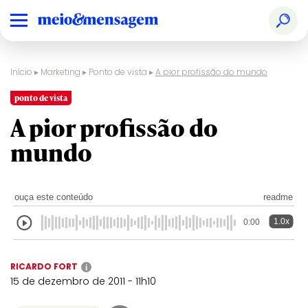
Início
▸
Marketing
▸
Ponto de vista
▸
A pior profissão do mundo
ponto de vista
A pior profissão do
mundo
ouça este conteúdo
readme
1.0x
0:00
RICARDO FORT
i
15 de dezembro de 2011 - 11h10