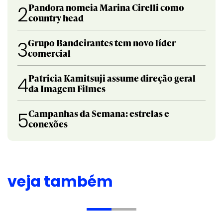
Pandora nomeia Marina Cirelli como
2
country head
Grupo Bandeirantes tem novo líder
3
comercial
Patricia Kamitsuji assume direção geral
4
da Imagem Filmes
Campanhas da Semana: estrelas e
5
conexões
veja também