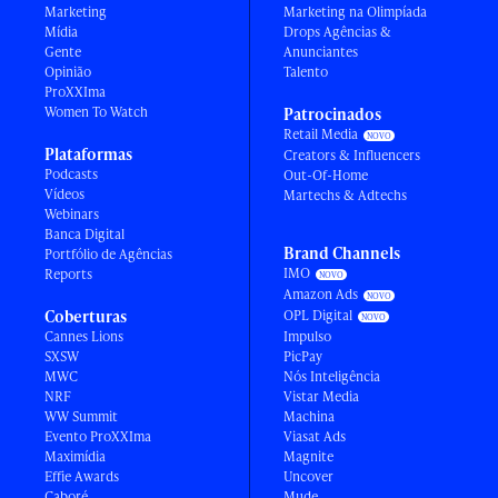
Marketing
Marketing na Olimpíada
Mídia
Drops Agências &
Gente
Anunciantes
Opinião
Talento
ProXXIma
Women To Watch
Patrocinados
Retail Media
Plataformas
Creators & Influencers
Podcasts
Out-Of-Home
Vídeos
Martechs & Adtechs
Webinars
Banca Digital
Brand Channels
Portfólio de Agências
IMO
Reports
Amazon Ads
Coberturas
OPL Digital
Cannes Lions
Impulso
SXSW
PicPay
MWC
Nós Inteligência
NRF
Vistar Media
WW Summit
Machina
Evento ProXXIma
Viasat Ads
Maximídia
Magnite
Effie Awards
Uncover
Caboré
Mude