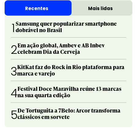
Recentes
Mais lidas
Samsung quer popularizar smartphone
1
dobrável no Brasil
Em ação global, Ambev e AB Inbev
2
celebram Dia da Cerveja
KitKat faz do Rock in Rio plataforma para
3
marca e varejo
Festival Doce Maravilha reúne 13 marcas
4
na sua quarta edição
De Tortuguita a 7Belo: Arcor transforma
5
clássicos em sorvete