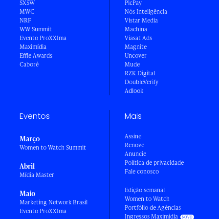
SXSW
PicPay
MWC
Nós Inteligência
NRF
Vistar Media
WW Summit
Machina
Evento ProXXIma
Viasat Ads
Maximídia
Magnite
Effie Awards
Uncover
Caboré
Mude
RZK Digital
DoubleVerify
Adlook
Eventos
Mais
Assine
Março
Renove
Women to Watch Summit
Anuncie
Política de privacidade
Abril
Fale conosco
Mídia Master
Edição semanal
Maio
Women to Watch
Marketing Network Brasil
Portfólio de Agências
Evento ProXXIma
Ingressos Maximídia