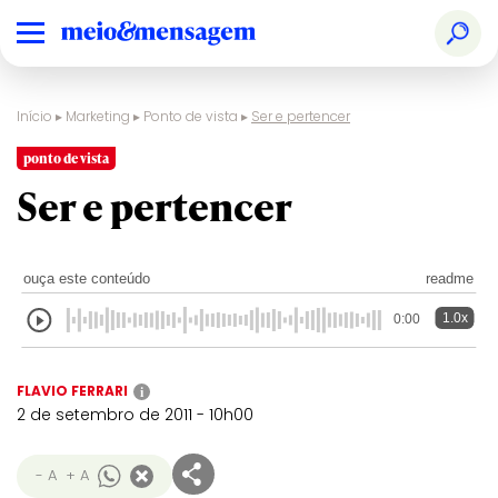
Início
▸
Marketing
▸
Ponto de vista
▸
Ser e pertencer
ponto de vista
Ser e pertencer
ouça este conteúdo
readme
1.0x
0:00
FLAVIO FERRARI
i
2 de setembro de 2011 - 10h00
- A
+ A