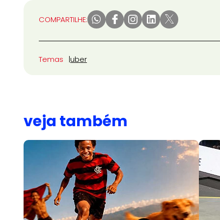
COMPARTILHE:
Temas
uber
veja também