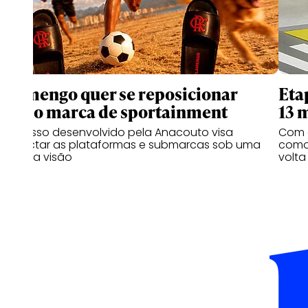
Flamengo quer se reposicionar
Eta
como marca de sportainment
13 
Processo desenvolvido pela Anacouto visa
Com 
conectar as plataformas e submarcas sob uma
como 
mesma visão
volta