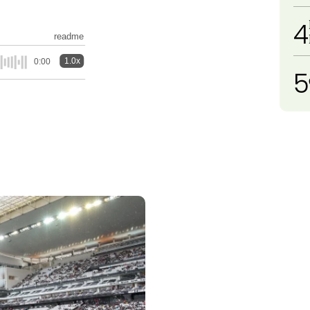
4
readme
1.0x
0:00
5