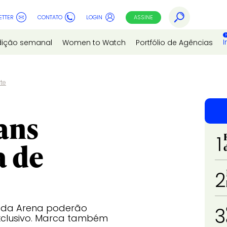
ETTER
CONTATO
LOGIN
ASSINE
I
dição semanal
Women to Watch
Portfólio de Agências
te
ans
1
a de
2
es da Arena poderão
3
clusivo. Marca também