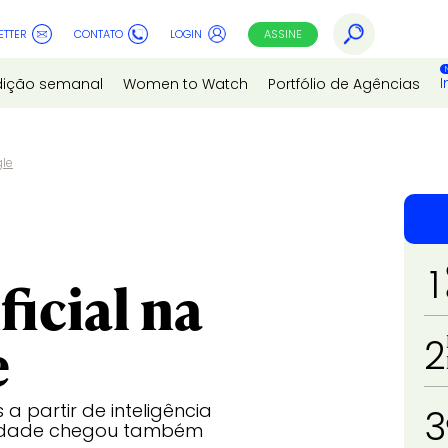
ETTER
CONTATO
LOGIN
ASSINE
I
dição semanal
Women to Watch
Portfólio de Agências
gle
1
ficial na
e
2
a partir de inteligência
3
nalidade chegou também