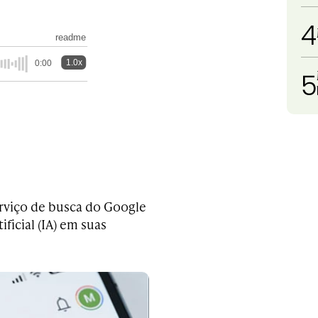
4
readme
1.0x
0:00
5
erviço de busca do Google
ficial (IA) em suas