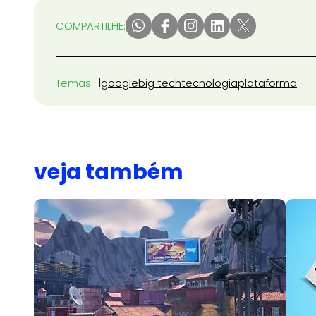
COMPARTILHE:
Temas
google
big tech
tecnologia
plataforma
veja também