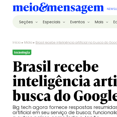
NEWSL
Seções
Especiais
Eventos
Mais
E
Início
▸
Mídia
▸
Brasil recebe inteligência artificial na busca do Goo
tecnologia
Brasil recebe
inteligência arti
busca do Googl
Big tech agora fornece respostas resumidas 
artificial em seu serviço de busca; funcio