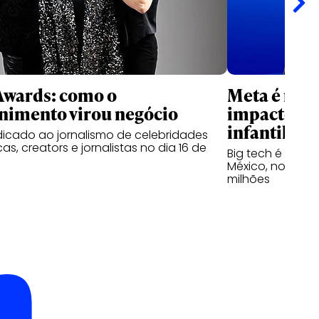
Awards: como o
Meta é res
nimento virou negócio
impactos s
infantil
icado ao jornalismo de celebridades
s, creators e jornalistas no dia 16 de
Big tech é cond
México, nos Est
milhões