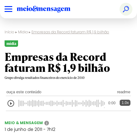
Início
▸
Mídia
▸
Empresas da Record faturam R$ 1,9 bilhão
mídia
Empresas da Record
faturam R$ 1,9 bilhão
Grupo divulga resultados financeiros do exercício de 2010
ouça este conteúdo
readme
1.0x
0:00
MEIO & MENSAGEM
i
1 de junho de 2011 - 7h12