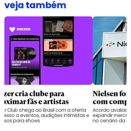
veja também
ezer cria clube para
Nielsen for
roximar fãs e artistas
com compra
er Club chega ao Brasil com a oferta
Acordo avaliado
cesso a eventos, audições intimistas e
expandir merca
ressos para shows
no cenário da mí