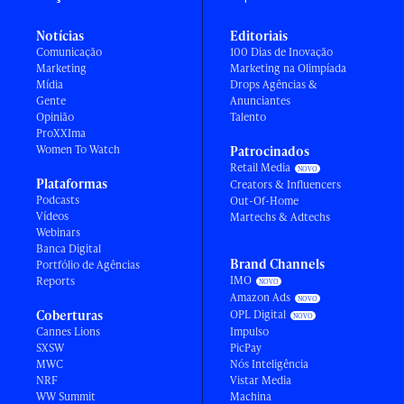
Notícias
Editoriais
Comunicação
100 Dias de Inovação
Marketing
Marketing na Olimpíada
Mídia
Drops Agências &
Gente
Anunciantes
Opinião
Talento
ProXXIma
Women To Watch
Patrocinados
Retail Media
Plataformas
Creators & Influencers
Podcasts
Out-Of-Home
Vídeos
Martechs & Adtechs
Webinars
Banca Digital
Brand Channels
Portfólio de Agências
IMO
Reports
Amazon Ads
Coberturas
OPL Digital
Cannes Lions
Impulso
SXSW
PicPay
MWC
Nós Inteligência
NRF
Vistar Media
WW Summit
Machina