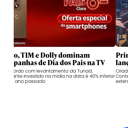
Claro, TIM e Dolly dominam
Pri
campanhas de Dia dos Pais na TV
lan
De acordo com levantamento da Tunad,
Cria
montante investido na mídia na data é 40% inferior
Conte
ao do ano passado
exten