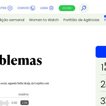
ETTER
CONTATO
LOGIN
ASSINE
I
dição semanal
Women to Watch
Portfólio de Agências
oblemas
1
2
social, segundo Nellie Akalp, da CorpNet.com
readme
3
1.0x
0:00