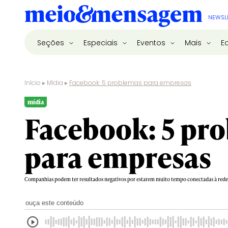
NEWSL
Seções
Especiais
Eventos
Mais
E
Início
▸
Mídia
▸
Facebook: 5 problemas para empresas
mídia
Facebook: 5 pr
para empresas
Companhias podem ter resultados negativos por estarem muito tempo conectadas à rede 
ouça este conteúdo