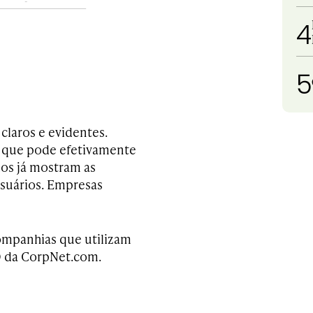
4
5
claros e evidentes.
al que pode efetivamente
dos já mostram as
usuários. Empresas
ompanhias que utilizam
EO da CorpNet.com.