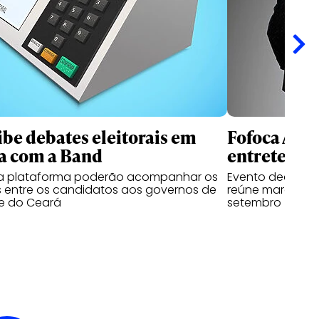
ibe debates eleitorais em
Fofoca Awa
a com a Band
entretenim
da plataforma poderão acompanhar os
Evento dedicado
 entre os candidatos aos governos de
reúne marcas, cr
e do Ceará
setembro