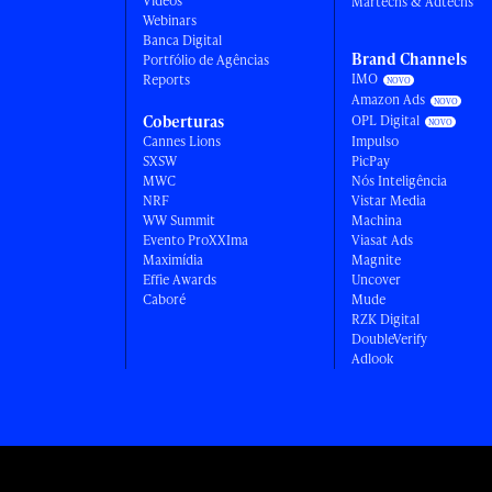
Vídeos
Martechs & Adtechs
Webinars
Banca Digital
Brand Channels
Portfólio de Agências
IMO
Reports
Amazon Ads
Coberturas
OPL Digital
Cannes Lions
Impulso
SXSW
PicPay
MWC
Nós Inteligência
NRF
Vistar Media
WW Summit
Machina
Evento ProXXIma
Viasat Ads
Maximídia
Magnite
Effie Awards
Uncover
Caboré
Mude
RZK Digital
DoubleVerify
Adlook