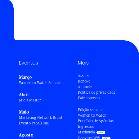
Eventos
Mais
Assine
Março
Renove
Women to Watch Summit
Anuncie
a
Política de privacidade
Abril
Fale conosco
Mídia Master
Edição semanal
Maio
Women to Watch
Marketing Network Brasil
Portfólio de Agências
Evento ProXXIma
Ingressos
Maximídia
Agosto
Convites WW