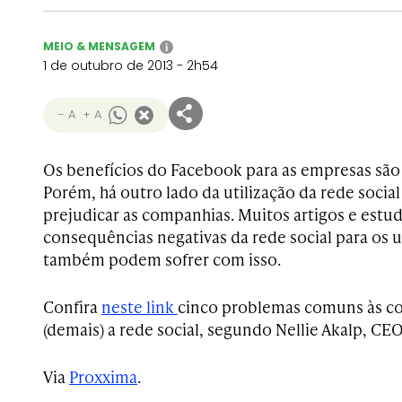
MEIO & MENSAGEM
i
1 de outubro de 2013 - 2h54
- A
+ A
Os benefícios do Facebook para as empresas são 
Porém, há outro lado da utilização da rede soci
prejudicar as companhias. Muitos artigos e estu
consequências negativas da rede social para os 
também podem sofrer com isso.
Confira
neste link
cinco problemas comuns às c
(demais) a rede social, segundo Nellie Akalp, C
Via
Proxxima
.