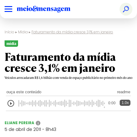
Início
▸
Mídia
▸
Faturamento da mídia cresce 3,1% em janeiro
mídia
Faturamento da mídia
cresce 3,1% em janeiro
Veículos arrecadaram R$ 1,6 bilhão com venda de espaço publicitário no primeiro mês do ano
ouça este conteúdo
readme
1.0x
0:00
ELIANE PEREIRA
i
5 de abril de 2011 - 8h43