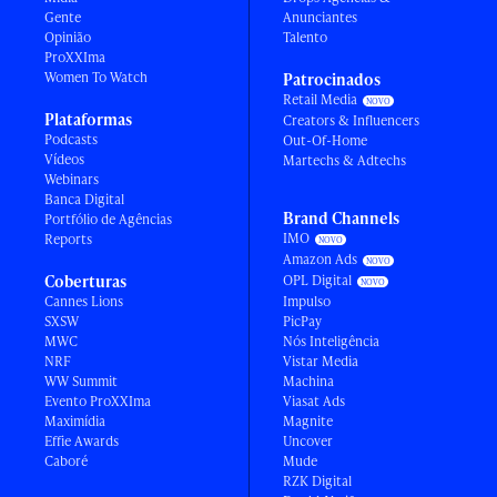
Gente
Anunciantes
Opinião
Talento
ProXXIma
Women To Watch
Patrocinados
Retail Media
Plataformas
Creators & Influencers
Podcasts
Out-Of-Home
Vídeos
Martechs & Adtechs
Webinars
Banca Digital
Brand Channels
Portfólio de Agências
IMO
Reports
Amazon Ads
Coberturas
OPL Digital
Cannes Lions
Impulso
SXSW
PicPay
MWC
Nós Inteligência
NRF
Vistar Media
WW Summit
Machina
Evento ProXXIma
Viasat Ads
Maximídia
Magnite
Effie Awards
Uncover
Caboré
Mude
RZK Digital