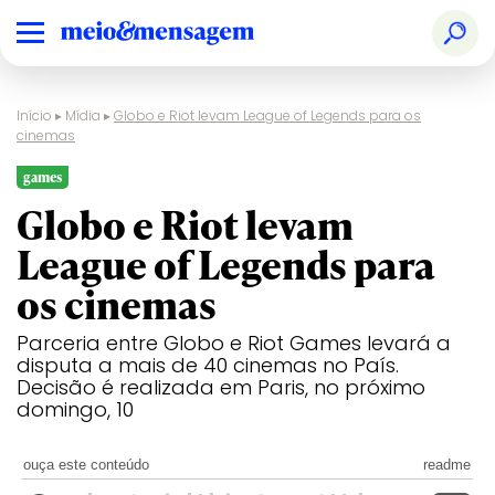
Início
▸
Mídia
▸
Globo e Riot levam League of Legends para os
cinemas
games
Globo e Riot levam
League of Legends para
os cinemas
Parceria entre Globo e Riot Games levará a
disputa a mais de 40 cinemas no País.
Decisão é realizada em Paris, no próximo
domingo, 10
ouça este conteúdo
readme