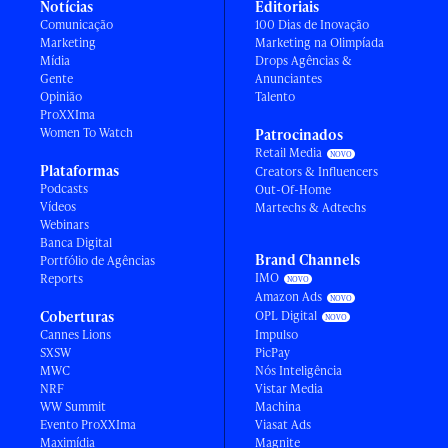
Notícias
Editoriais
Comunicação
100 Dias de Inovação
Marketing
Marketing na Olimpíada
Mídia
Drops Agências &
Gente
Anunciantes
Opinião
Talento
ProXXIma
Women To Watch
Patrocinados
Retail Media
Plataformas
Creators & Influencers
Podcasts
Out-Of-Home
Vídeos
Martechs & Adtechs
Webinars
Banca Digital
Brand Channels
Portfólio de Agências
IMO
Reports
Amazon Ads
Coberturas
OPL Digital
Cannes Lions
Impulso
SXSW
PicPay
MWC
Nós Inteligência
NRF
Vistar Media
WW Summit
Machina
Evento ProXXIma
Viasat Ads
Maximídia
Magnite