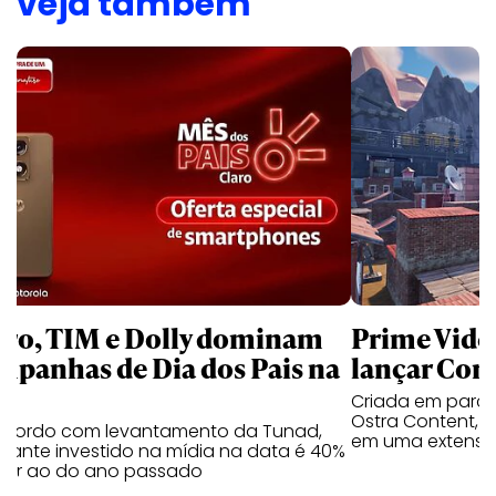
veja também
aro, TIM e Dolly dominam
Prime Video
mpanhas de Dia dos Pais na
lançar Corr
Criada em parc
Ostra Content, i
acordo com levantamento da Tunad,
em uma extensão
tante investido na mídia na data é 40%
erior ao do ano passado