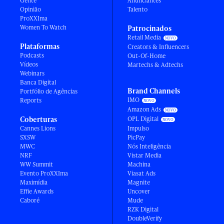
Gente
Anunciantes
Opinião
Talento
ProXXIma
Women To Watch
Patrocinados
Retail Media
Plataformas
Creators & Influencers
Podcasts
Out-Of-Home
Vídeos
Martechs & Adtechs
Webinars
Banca Digital
Brand Channels
Portfólio de Agências
IMO
Reports
Amazon Ads
Coberturas
OPL Digital
Cannes Lions
Impulso
SXSW
PicPay
MWC
Nós Inteligência
NRF
Vistar Media
WW Summit
Machina
Evento ProXXIma
Viasat Ads
Maximídia
Magnite
Effie Awards
Uncover
Caboré
Mude
RZK Digital
DoubleVerify