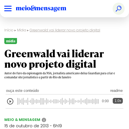
Início
▸
Mídia
▸
Greenwald vai liderar novo projeto digital
mídia
Greenwald vai liderar
novo projeto digital
Autor do furo da espionagem da NSA, jornalista americano deixa Guardian para criar e
comandar site jornalístico a partir do Rio de Janeiro
ouça este conteúdo
readme
1.0x
0:00
MEIO & MENSAGEM
i
15 de outubro de 2013 - 6h19