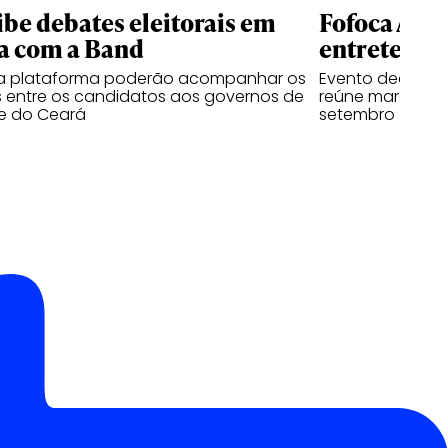
ibe debates eleitorais em
Fofoca Awa
a com a Band
entretenim
da plataforma poderão acompanhar os
Evento dedicado
 entre os candidatos aos governos de
reúne marcas, cr
e do Ceará
setembro