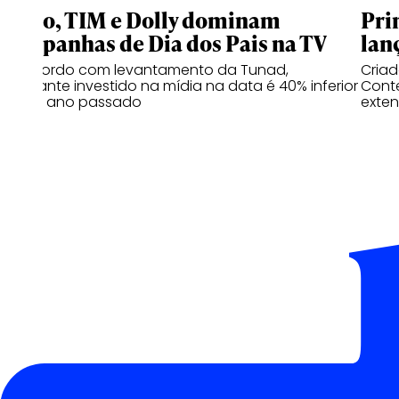
Claro, TIM e Dolly dominam
Pri
campanhas de Dia dos Pais na TV
lan
De acordo com levantamento da Tunad,
Cria
montante investido na mídia na data é 40% inferior
Conte
ao do ano passado
exten