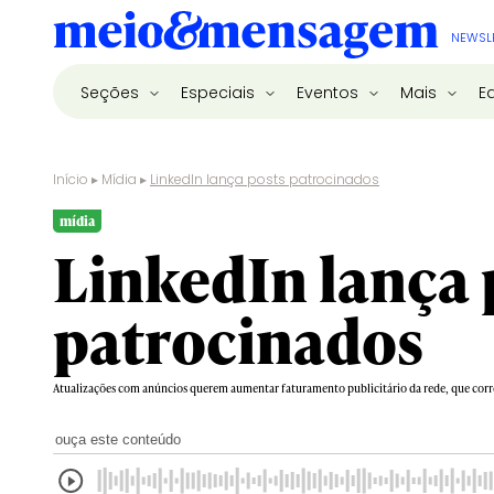
NEWSL
Seções
Especiais
Eventos
Mais
E
Início
▸
Mídia
▸
LinkedIn lança posts patrocinados
mídia
LinkedIn lança 
patrocinados
Atualizações com anúncios querem aumentar faturamento publicitário da rede, que corre
ouça este conteúdo