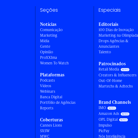
Seções
Especiais
Notícias
Editoriais
Comunicação
100 Dias de Inovação
Marketing
Marketing na Olimpíad
Mídia
Drops Agências &
Gente
Anunciantes
Opinião
Talento
ProXXIma
Women To Watch
Patrocinados
Retail Media
Plataformas
Creators & Influencers
Podcasts
Out-Of-Home
Vídeos
Martechs & Adtechs
Webinars
Banca Digital
Brand Channels
Portfólio de Agências
IMO
Reports
Amazon Ads
Coberturas
OPL Digital
Cannes Lions
Impulso
SXSW
PicPay
MWC
Nós Inteligência