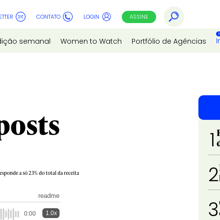
ETTER
CONTATO
LOGIN
ASSINE
I
dição semanal
Women to Watch
Portfólio de Agências
posts
1
2
sponde a só 23% do total da receita
readme
3
1.0x
0:00