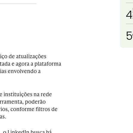
4
5
viço de atualizações
tada e agora a plataforma
gias envolvendo a
 instituições na rede
ferramenta, poderão
ios, conforme filtros de
as.
e
, o LinkedIn busca há