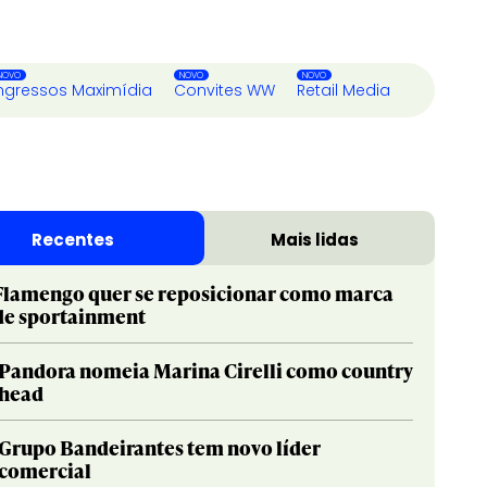
ngressos Maximídia
Convites WW
Retail Media
Recentes
Mais lidas
Flamengo quer se reposicionar como marca
de sportainment
Pandora nomeia Marina Cirelli como country
head
Grupo Bandeirantes tem novo líder
comercial