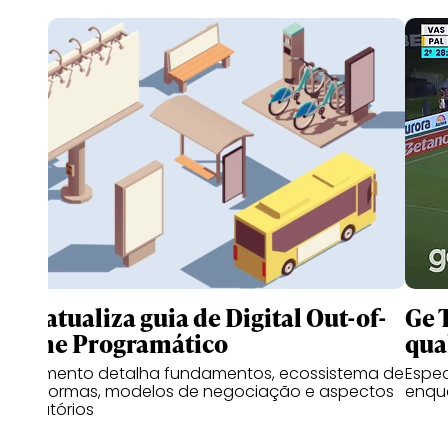
IAB atualiza guia de Digital Out-of-
Ge 
Home Programático
qua
Documento detalha fundamentos, ecossistema de
Espe
plataformas, modelos de negociação e aspectos
enqu
regulatórios