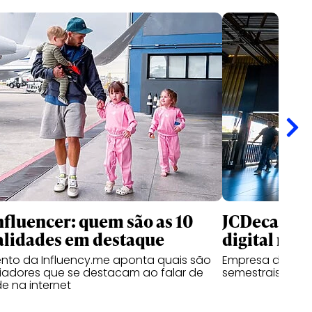
nfluencer: quem são as 10
JCDecaux cr
alidades em destaque
digital no B
nto da Influency.me aponta quais são
Empresa de mídi
ciadores que se destacam ao falar de
semestrais com 
e na internet