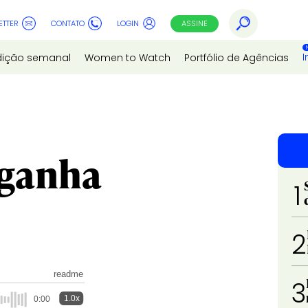
ETTER
CONTATO
LOGIN
ASSINE
I
dição semanal
Women to Watch
Portfólio de Agências
 ganha
1
2
readme
3
1.0x
0:00