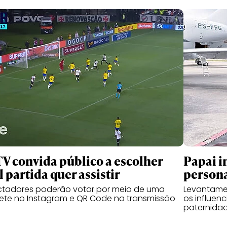
TV convida público a escolher
Papai i
l partida quer assistir
person
ctadores poderão votar por meio de uma
Levantame
ete no Instagram e QR Code na transmissão
os influen
paternidad