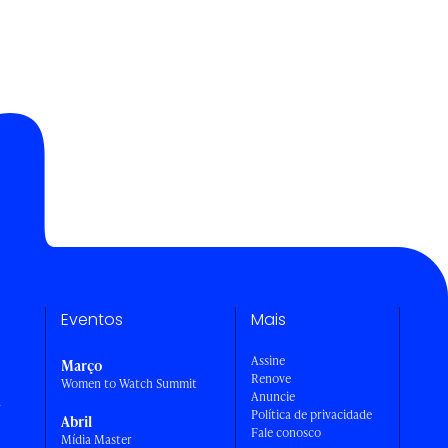
Eventos
Mais
Assine
Março
Renove
Women to Watch Summit
Anuncie
a
Política de privacidade
Abril
Fale conosco
Mídia Master