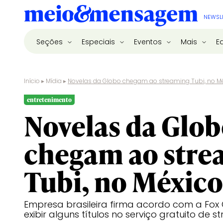
NEWSL
Seções
Especiais
Eventos
Mais
E
Início
▸
Mídia
▸
Novelas da Globo chegam ao streaming Tubi, no M
entretenimento
Novelas da Glo
chegam ao stre
Tubi, no México
Empresa brasileira firma acordo com a Fox
exibir alguns títulos no serviço gratuito de 