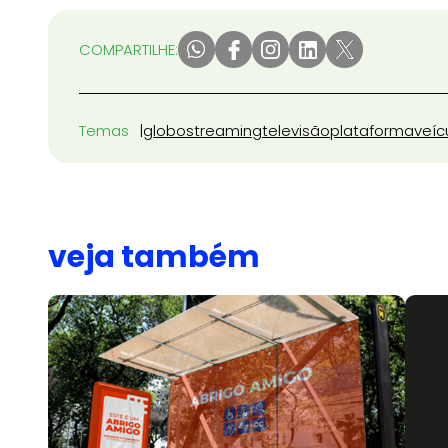
COMPARTILHE:
Temas
globo
streaming
televisão
plataforma
veíc
veja também