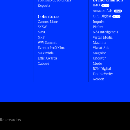
Portfólio de Agências
IMO
Reports
Amazon Ads
Coberturas
OPL Digital
Cannes Lions
Impulso
SXSW
PicPay
MWC
Nós Inteligência
NRF
Vistar Media
WW Summit
Machina
Evento ProXXIma
Viasat Ads
Maximídia
Magnite
Effie Awards
Uncover
Caboré
Mude
RZK Digital
DoubleVerify
Adlook
 Reservados