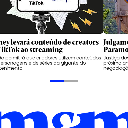
ney levará conteúdo de creators
Julgame
TikTok ao streaming
Paramou
o permitirá que criadores utilizem conteúdos
Justiça d
ersonagens e de séries da gigante do
próximo an
etenimento
negociaçã