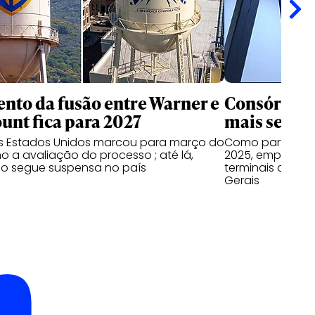
nto da fusão entre Warner e
Consórcio 
nt fica para 2027
mais seis a
os Estados Unidos marcou para março do
Como parte do 
o a avaliação do processo ; até lá,
2025, empresas
o segue suspensa no país
terminais do Par
Gerais