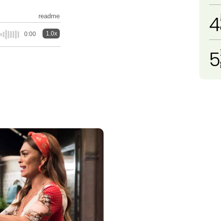
4
readme
1.0x
0:00
5