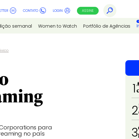
ETTER
CONTATO
LOGIN
ASSINE
I
dição semanal
Women to Watch
Portfólio de Agências
éxico
bo
1
aming
2
 Corporations para
3
streaming no país