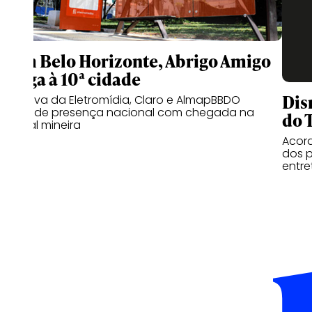
Com Belo Horizonte, Abrigo Amigo
chega à 10ª cidade
Dis
Iniciativa da Eletromídia, Claro e AlmapBBDO
expande presença nacional com chegada na
do 
capital mineira
Acord
dos p
entr