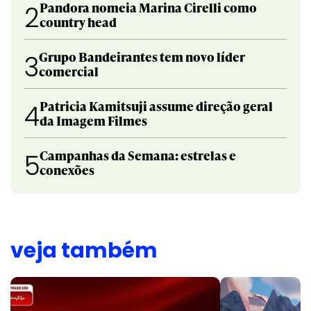
Pandora nomeia Marina Cirelli como
2
country head
Grupo Bandeirantes tem novo líder
3
comercial
Patricia Kamitsuji assume direção geral
4
da Imagem Filmes
Campanhas da Semana: estrelas e
5
conexões
veja também