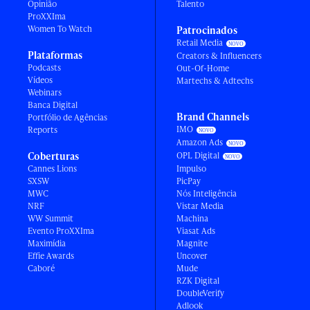
Opinião
Talento
ProXXIma
Women To Watch
Patrocinados
Retail Media
Plataformas
Creators & Influencers
Podcasts
Out-Of-Home
Vídeos
Martechs & Adtechs
Webinars
Banca Digital
Brand Channels
Portfólio de Agências
IMO
Reports
Amazon Ads
Coberturas
OPL Digital
Cannes Lions
Impulso
SXSW
PicPay
MWC
Nós Inteligência
NRF
Vistar Media
WW Summit
Machina
Evento ProXXIma
Viasat Ads
Maximídia
Magnite
Effie Awards
Uncover
Caboré
Mude
RZK Digital
DoubleVerify
Adlook