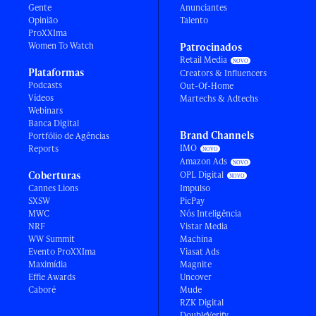
Gente
Anunciantes
Opinião
Talento
ProXXIma
Women To Watch
Patrocinados
Retail Media
Plataformas
Creators & Influencers
Podcasts
Out-Of-Home
Vídeos
Martechs & Adtechs
Webinars
Banca Digital
Brand Channels
Portfólio de Agências
IMO
Reports
Amazon Ads
Coberturas
OPL Digital
Cannes Lions
Impulso
SXSW
PicPay
MWC
Nós Inteligência
NRF
Vistar Media
WW Summit
Machina
Evento ProXXIma
Viasat Ads
Maximídia
Magnite
Effie Awards
Uncover
Caboré
Mude
RZK Digital
DoubleVerify