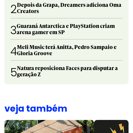
Depois da Grapa, Dreamers adiciona Oma
2
Creators
Guaraná Antarctica e PlayStation criam
3
arena gamer em SP
Meli Music terá Anitta, Pedro Sampaio e
4
Gloria Groove
Natura reposiciona Faces para disputar a
5
geração Z
veja também