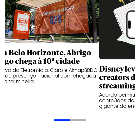
m Belo Horizonte, Abrigo
igo chega à 10ª cidade
Disney lev
iativa da Eletromídia, Claro e AlmapBBDO
creators do
ande presença nacional com chegada
apital mineira
streaming
Acordo permitirá
conteúdos dos p
gigante do entr