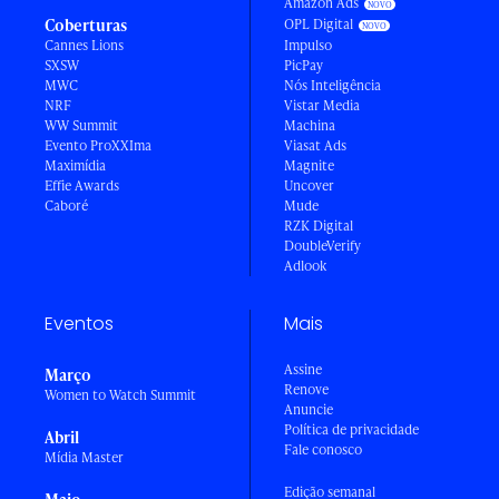
Amazon Ads
Coberturas
OPL Digital
Cannes Lions
Impulso
SXSW
PicPay
MWC
Nós Inteligência
NRF
Vistar Media
WW Summit
Machina
Evento ProXXIma
Viasat Ads
Maximídia
Magnite
Effie Awards
Uncover
Caboré
Mude
RZK Digital
DoubleVerify
Adlook
Eventos
Mais
Assine
Março
Renove
Women to Watch Summit
Anuncie
Política de privacidade
Abril
Fale conosco
Mídia Master
Edição semanal