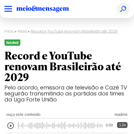
Início
▸
Mídia
▸
Record e YouTube renovam Brasileirão até 2029
futebol
Record e YouTube
renovam Brasileirão até
2029
Pelo acordo, emissora de televisão e Cazé TV
seguirão transmitindo as partidas dos times
da Liga Forte União
ouça este conteúdo
readme
1.0x
0:00