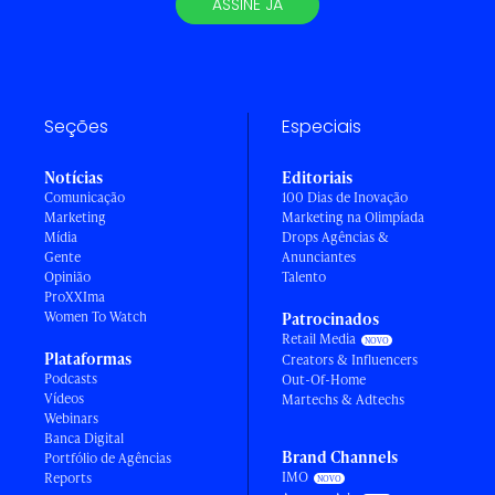
ASSINE JÁ
Seções
Especiais
Notícias
Editoriais
Comunicação
100 Dias de Inovação
Marketing
Marketing na Olimpíada
Mídia
Drops Agências &
Gente
Anunciantes
Opinião
Talento
ProXXIma
Women To Watch
Patrocinados
Retail Media
Plataformas
Creators & Influencers
Podcasts
Out-Of-Home
Vídeos
Martechs & Adtechs
Webinars
Banca Digital
Brand Channels
Portfólio de Agências
IMO
Reports