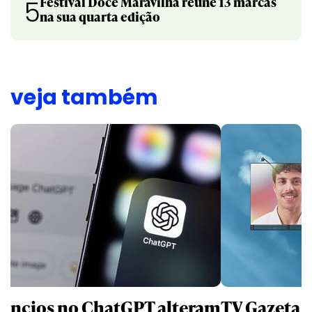
Festival Doce Maravilha reúne 13 marcas
5
na sua quarta edição
veja também
úncios no ChatGPT alteram
TV Gazeta 