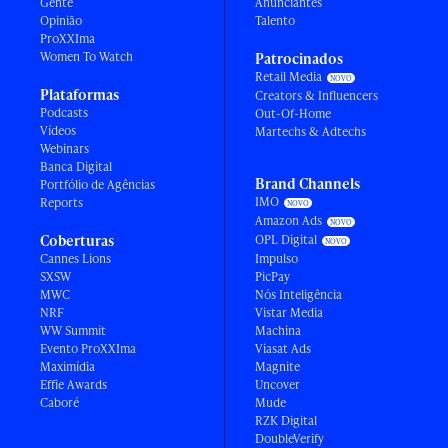
Gente
Anunciantes
Opinião
Talento
ProXXIma
Women To Watch
Patrocinados
Retail Media
Plataformas
Creators & Influencers
Podcasts
Out-Of-Home
Vídeos
Martechs & Adtechs
Webinars
Banca Digital
Brand Channels
Portfólio de Agências
IMO
Reports
Amazon Ads
Coberturas
OPL Digital
Cannes Lions
Impulso
SXSW
PicPay
MWC
Nós Inteligência
NRF
Vistar Media
WW Summit
Machina
Evento ProXXIma
Viasat Ads
Maximídia
Magnite
Effie Awards
Uncover
Caboré
Mude
RZK Digital
DoubleVerify