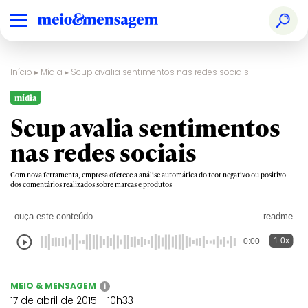
Início
▸
Mídia
▸
Scup avalia sentimentos nas redes sociais
mídia
Scup avalia sentimentos
nas redes sociais
Com nova ferramenta, empresa oferece a análise automática do teor negativo ou positivo
dos comentários realizados sobre marcas e produtos
ouça este conteúdo
readme
1.0x
0:00
MEIO & MENSAGEM
i
17 de abril de 2015 - 10h33