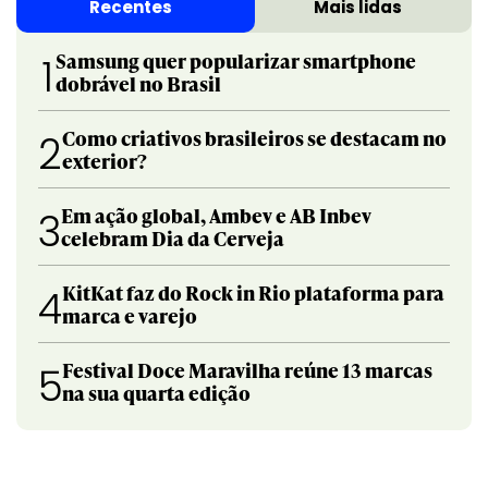
Recentes
Mais lidas
Samsung quer popularizar smartphone
1
dobrável no Brasil
Como criativos brasileiros se destacam no
2
exterior?
Em ação global, Ambev e AB Inbev
3
celebram Dia da Cerveja
KitKat faz do Rock in Rio plataforma para
4
marca e varejo
Festival Doce Maravilha reúne 13 marcas
5
na sua quarta edição