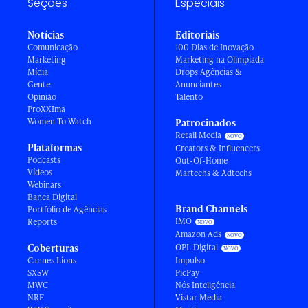
Seções
Especiais
Notícias
Editoriais
Comunicação
100 Dias de Inovação
Marketing
Marketing na Olimpíada
Mídia
Drops Agências &
Gente
Anunciantes
Opinião
Talento
ProXXIma
Women To Watch
Patrocinados
Retail Media
Plataformas
Creators & Influencers
Podcasts
Out-Of-Home
Vídeos
Martechs & Adtechs
Webinars
Banca Digital
Brand Channels
Portfólio de Agências
IMO
Reports
Amazon Ads
Coberturas
OPL Digital
Cannes Lions
Impulso
SXSW
PicPay
MWC
Nós Inteligência
NRF
Vistar Media