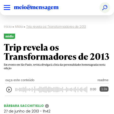
Início
▸
Mídia
▸
Trip revela os Transformadores de 2013
mídia
Trip revela os
Transformadores de 2013
Em evento em São Paulo, revista divulgará a lista das personalidades homenageadas nesta
edição
ouça este conteúdo
readme
1.0x
0:00
BÁRBARA SACCHITIELLO
i
27 de junho de 2013 - 1h42