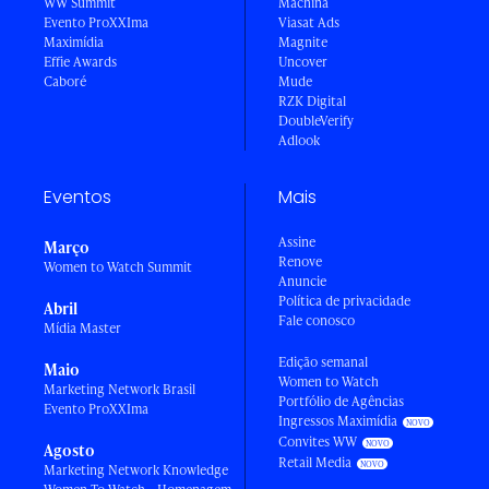
WW Summit
Machina
Evento ProXXIma
Viasat Ads
Maximídia
Magnite
Effie Awards
Uncover
Caboré
Mude
RZK Digital
DoubleVerify
Adlook
Eventos
Mais
Assine
Março
Renove
Women to Watch Summit
Anuncie
Política de privacidade
Abril
Fale conosco
Mídia Master
Edição semanal
Maio
Women to Watch
Marketing Network Brasil
Portfólio de Agências
Evento ProXXIma
Ingressos Maximídia
Convites WW
Agosto
Retail Media
Marketing Network Knowledge