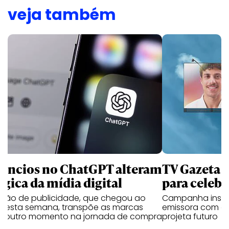
veja também
úncios no ChatGPT alteram
TV Gazeta 
ógica da mídia digital
para celebr
ução de publicidade, que chegou ao
Campanha institu
il esta semana, transpõe as marcas
emissora com o 
a outro momento na jornada de compra
projeta futuro