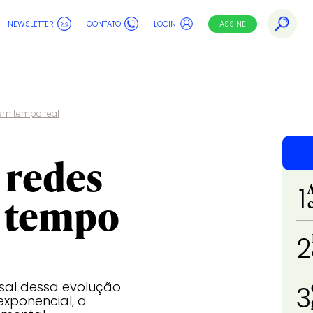
NEWSLETTER
CONTATO
LOGIN
ASSINE
 em tempo real
e redes
1
 tempo
2
sal dessa evolução.
3
xponencial, a