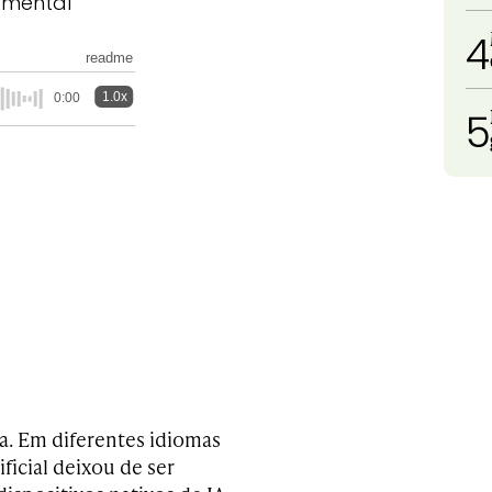
amental
4
readme
1.0x
0:00
5
a. Em diferentes idiomas
ficial deixou de ser