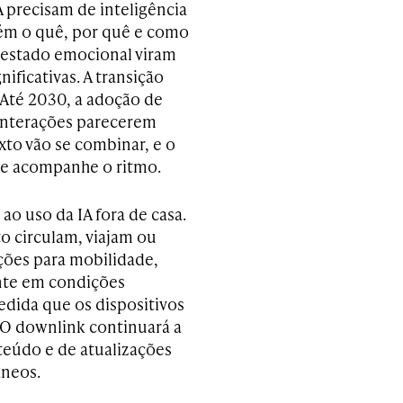
A precisam de inteligência
ém o quê, por quê e como
e estado emocional viram
nificativas. A transição
 Até 2030, a adoção de
 interações parecerem
xto vão se combinar, e o
ede acompanhe o ritmo.
 uso da IA fora de casa.
o circulam, viajam ou
ções para mobilidade,
nte em condições
medida que os dispositivos
 O downlink continuará a
teúdo e de atualizações
âneos.