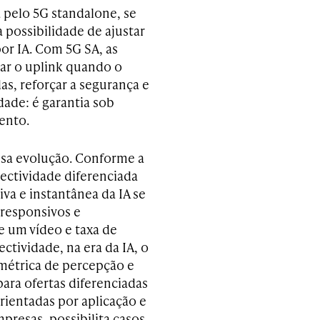
a pelo 5G standalone, se
 possibilidade de ajustar
r IA. Com 5G SA, as
zar o uplink quando o
das, reforçar a segurança e
dade: é garantia sob
ento.
ssa evolução. Conforme a
ectividade diferenciada
va e instantânea da IA se
 responsivos e
e um vídeo e taxa de
tividade, na era da IA, o
métrica de percepção e
para ofertas diferenciadas
rientadas por aplicação e
presas, possibilita casos