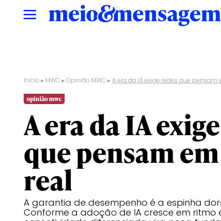
Início
▸
MWC
▸
Opinião MWC
▸
A era da IA exige redes que pensam
opinião mwc
A era da IA exig
que pensam em
real
A garantia de desempenho é a espinha dor
Conforme a adoção de IA cresce em ritmo e