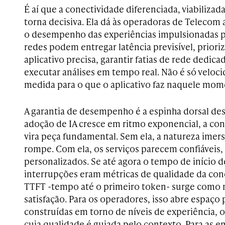
É aí que a conectividade diferenciada, viabilizad
torna decisiva. Ela dá às operadoras de Telecom a
o desempenho das experiências impulsionadas po
redes podem entregar latência previsível, priori
aplicativo precisa, garantir fatias de rede dedica
executar análises em tempo real. Não é só veloci
medida para o que o aplicativo faz naquele mom
A garantia de desempenho é a espinha dorsal de
adoção de IA cresce em ritmo exponencial, a con
vira peça fundamental. Sem ela, a natureza imersi
rompe. Com ela, os serviços parecem confiáveis,
personalizados. Se até agora o tempo de início d
interrupções eram métricas de qualidade da conec
TTFT -tempo até o primeiro token- surge como 
satisfação. Para os operadores, isso abre espaço 
construídas em torno de níveis de experiência, o
cuja qualidade é guiada pelo contexto. Para as em