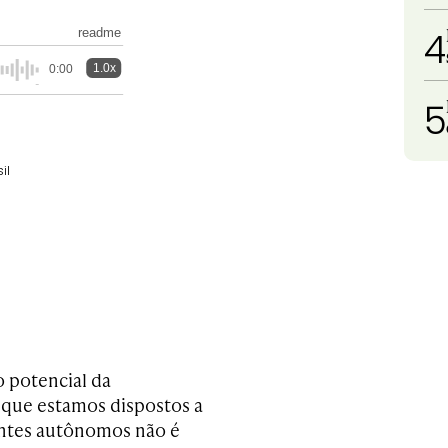
4
readme
1.0x
0:00
5
il
o potencial da
e que estamos dispostos a
gentes autônomos não é