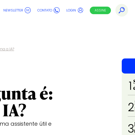
NEWSLETTER
CONTATO
LOGIN
ASSINE
na a IA?
1
gunta é:
 IA?
2
a assistente útil e
3