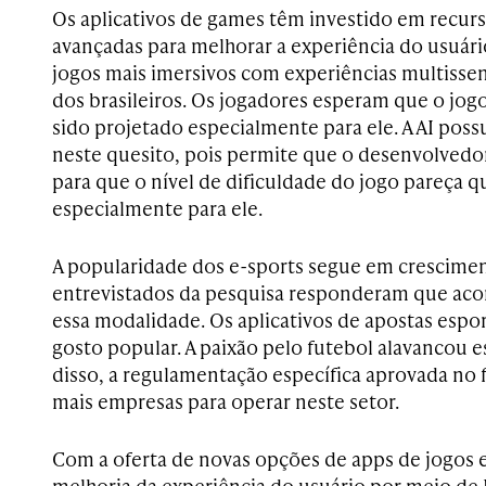
Os aplicativos de games têm investido em recurs
avançadas para melhorar a experiência do usuár
jogos mais imersivos com experiências multissens
dos brasileiros. Os jogadores esperam que o jogo
sido projetado especialmente para ele. A AI pos
neste quesito, pois permite que o desenvolvedo
para que o nível de dificuldade do jogo pareça qu
especialmente para ele.
A popularidade dos e-sports segue em crescime
entrevistados da pesquisa responderam que ac
essa modalidade. Os aplicativos de apostas esp
gosto popular. A paixão pelo futebol alavancou 
disso, a regulamentação específica aprovada no f
mais empresas para operar neste setor.
Com a oferta de novas opções de apps de jogos 
melhoria da experiência do usuário por meio de 