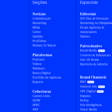
Seções
Especiais
Notícias
Editoriais
Comunicação
100 Dias de Inovação
Marketing
Marketing na Olimpíad
Mídia
Drops Agências &
Gente
Anunciantes
Opinião
Talento
ProXXIma
Women To Watch
Patrocinados
Retail Media
Plataformas
Creators & Influencers
Podcasts
Out-Of-Home
Vídeos
Martechs & Adtechs
Webinars
Banca Digital
Brand Channels
Portfólio de Agências
IMO
Reports
Amazon Ads
Coberturas
OPL Digital
Cannes Lions
Impulso
SXSW
PicPay
MWC
Nós Inteligência
NRF
Vistar Media