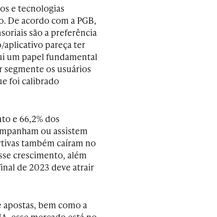
os e tecnologias
io. De acordo com a PGB,
oriais são a preferência
/aplicativo pareça ter
sui um papel fundamental
r segmente os usuários
e foi calibrado
nto e 66,2% dos
ompanham ou assistem
ortivas também caíram no
esse crescimento, além
inal de 2023 deve atrair
e apostas, bem como a
IA, esse mercado está no