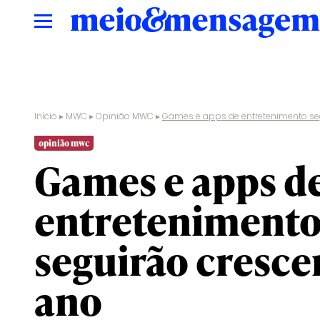
Início
▸
MWC
▸
Opinião MWC
▸
Games e apps de entretenimento se
opinião mwc
Games e apps d
entreteniment
seguirão cresce
ano