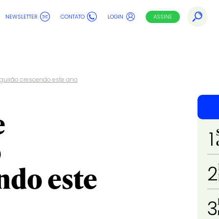
NEWSLETTER
CONTATO
LOGIN
ASSINE
guirão crescendo este ano
e
1
o
ndo este
2
3