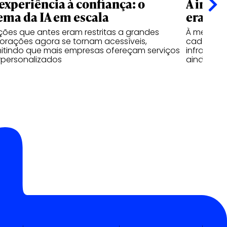
experiência à confiança: o
A impo
ema da IA em escala
era da 
ções que antes eram restritas a grandes
À medida 
orações agora se tornam acessíveis,
cada vez 
itindo que mais empresas ofereçam serviços
infraestru
rpersonalizados
ainda mai