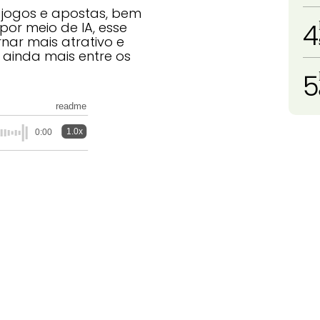
jogos e apostas, bem
4
por meio de IA, esse
nar mais atrativo e
r ainda mais entre os
5
readme
1.0x
0:00