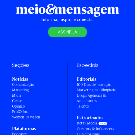
Informa, inspira e conecta.
ASSINE JÁ
Seções
Especiais
Notícias
Editoriais
Comunicação
100 Dias de Inovação
Marketing
Marketing na Olimpíada
Mídia
Drops Agências &
Gente
Anunciantes
Opinião
Talento
ProXXIma
Women To Watch
Patrocinados
Retail Media
Plataformas
Creators & Influencers
Podcasts
Out-Of-Home