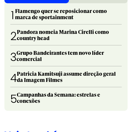
Flamengo quer se reposicionar como
1
marca de sportainment
Pandora nomeia Marina Cirelli como
2
country head
Grupo Bandeirantes tem novo líder
3
comercial
Patricia Kamitsuji assume direção geral
4
da Imagem Filmes
Campanhas da Semana: estrelas e
5
conexões