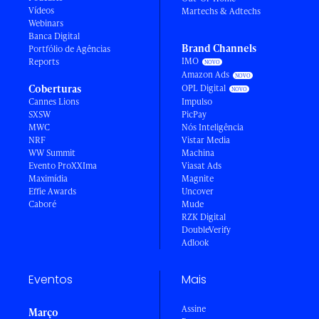
Vídeos
Martechs & Adtechs
Webinars
Banca Digital
Brand Channels
Portfólio de Agências
IMO
Reports
Amazon Ads
Coberturas
OPL Digital
Cannes Lions
Impulso
SXSW
PicPay
MWC
Nós Inteligência
NRF
Vistar Media
WW Summit
Machina
Evento ProXXIma
Viasat Ads
Maximídia
Magnite
Effie Awards
Uncover
Caboré
Mude
RZK Digital
DoubleVerify
Adlook
Eventos
Mais
Assine
Março