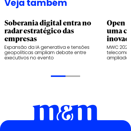
Veja também
Soberania digital entra no
Open s
radar estratégico das
uma co
empresas
inovad
Expansão da IA generativa e tensões
MWC 2026 
geopolíticas ampliam debate entre
telecomun
executivos no evento
ampliado,