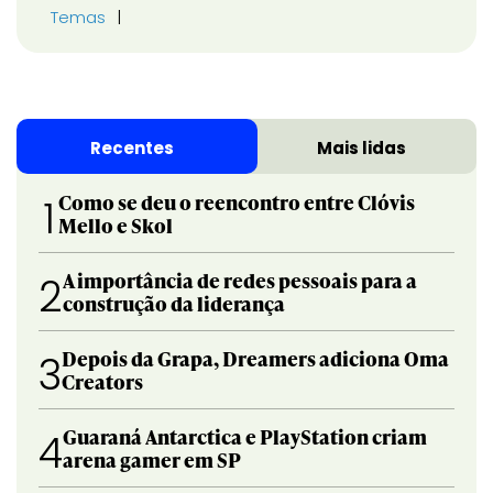
Temas
Recentes
Mais lidas
Como se deu o reencontro entre Clóvis
1
Mello e Skol
A importância de redes pessoais para a
2
construção da liderança
Depois da Grapa, Dreamers adiciona Oma
3
Creators
Guaraná Antarctica e PlayStation criam
4
arena gamer em SP