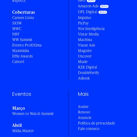
IMO
Reports
Amazon Ads
Coberturas
OPL Digital
Cannes Lions
Impulso
SXSW
PicPay
MWC
Nós Inteligência
NRF
Vistar Media
WW Summit
Machina
Evento ProXXIma
Viasat Ads
Maximídia
Magnite
Effie Awards
Uncover
Caboré
Mude
RZK Digital
DoubleVerify
Adlook
Eventos
Mais
Assine
Março
Renove
Women to Watch Summit
Anuncie
Política de privacidade
Abril
Fale conosco
Mídia Master