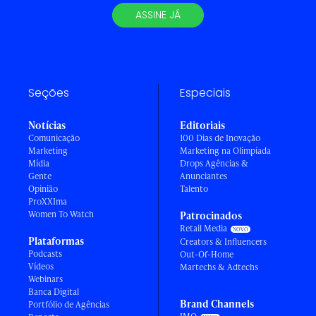
ASSINE JÁ
Seções
Especiais
Notícias
Editoriais
Comunicação
100 Dias de Inovação
Marketing
Marketing na Olimpíada
Mídia
Drops Agências &
Gente
Anunciantes
Opinião
Talento
ProXXIma
Women To Watch
Patrocinados
Retail Media
Plataformas
Creators & Influencers
Podcasts
Out-Of-Home
Vídeos
Martechs & Adtechs
Webinars
Banca Digital
Brand Channels
Portfólio de Agências