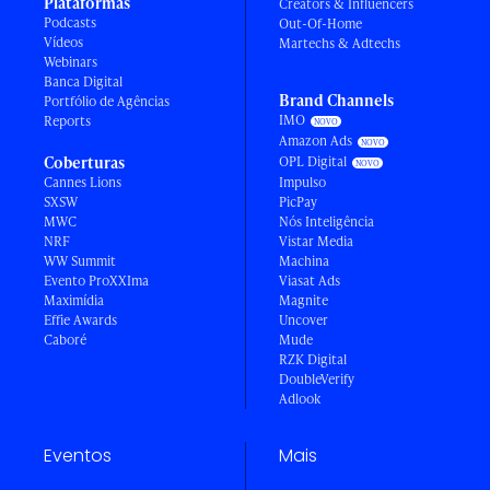
Plataformas
Creators & Influencers
Podcasts
Out-Of-Home
Vídeos
Martechs & Adtechs
Webinars
Banca Digital
Brand Channels
Portfólio de Agências
IMO
Reports
Amazon Ads
Coberturas
OPL Digital
Cannes Lions
Impulso
SXSW
PicPay
MWC
Nós Inteligência
NRF
Vistar Media
WW Summit
Machina
Evento ProXXIma
Viasat Ads
Maximídia
Magnite
Effie Awards
Uncover
Caboré
Mude
RZK Digital
DoubleVerify
Adlook
Eventos
Mais