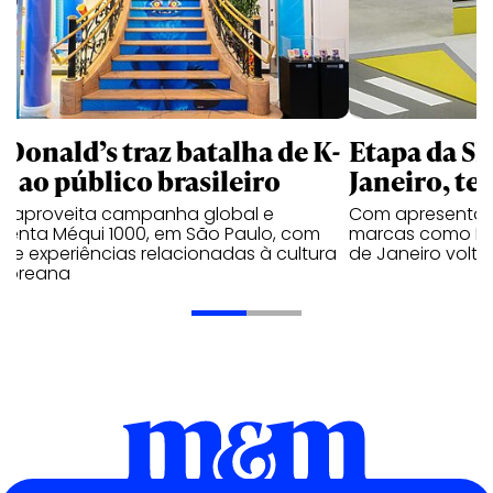
Donald’s traz batalha de K-
Etapa da SL
p ao público brasileiro
Janeiro, te
e aproveita campanha global e
Com apresentaçã
ienta Méqui 1000, em São Paulo, com
marcas como Hei
lo e experiências relacionadas à cultura
de Janeiro volta
-coreana