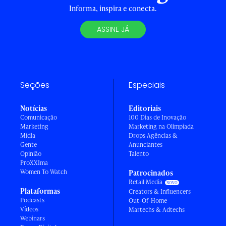
Informa, inspira e conecta.
ASSINE JÁ
Seções
Especiais
Notícias
Editoriais
Comunicação
100 Dias de Inovação
Marketing
Marketing na Olimpíada
Mídia
Drops Agências &
Gente
Anunciantes
Opinião
Talento
ProXXIma
Women To Watch
Patrocinados
Retail Media
Plataformas
Creators & Influencers
Podcasts
Out-Of-Home
Vídeos
Martechs & Adtechs
Webinars