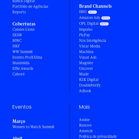
Banca Digital
Brand Channels
Portfólio de Agências
IMO
Reports
Amazon Ads
Coberturas
OPL Digital
Cannes Lions
Impulso
SXSW
PicPay
MWC
Nós Inteligência
NRF
Vistar Media
WW Summit
Machina
Evento ProXXIma
Viasat Ads
Maximídia
Magnite
Effie Awards
Uncover
Caboré
Mude
RZK Digital
DoubleVerify
Adlook
Eventos
Mais
Assine
Março
Renove
Women to Watch Summit
Anuncie
Política de privacidade
Abril