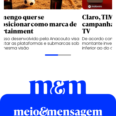
amengo quer se
Claro, TIM
posicionar como marca de
campanhas 
ortainment
TV
cesso desenvolvido pela Anacouto visa
De acordo com 
ectar as plataformas e submarcas sob
montante invest
 mesma visão
inferior ao do 