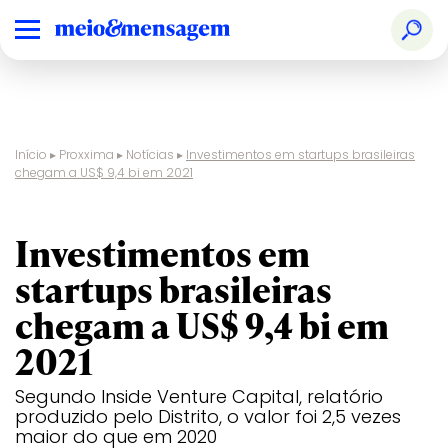
Início
▸
Proxxima
▸
Notícias
▸
Investimentos em startups brasileiras
chegam a US$ 9,4 bi em 2021
inovação
Investimentos em
startups brasileiras
chegam a US$ 9,4 bi em
2021
Segundo Inside Venture Capital, relatório
produzido pelo Distrito, o valor foi 2,5 vezes
maior do que em 2020