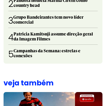
Pandora nomeia Marina Cirelli como
2
country head
Grupo Bandeirantes tem novo líder
3
comercial
Patricia Kamitsuji assume direção geral
4
da Imagem Filmes
Campanhas da Semana: estrelas e
5
conexões
veja também