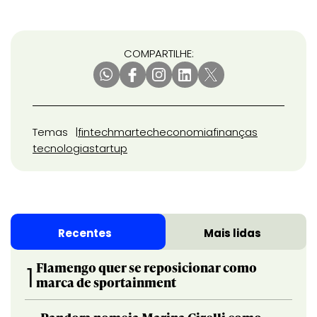
COMPARTILHE:
Temas
fintech
martech
economia
finanças
tecnologia
startup
Recentes
Mais lidas
Flamengo quer se reposicionar como
1
marca de sportainment