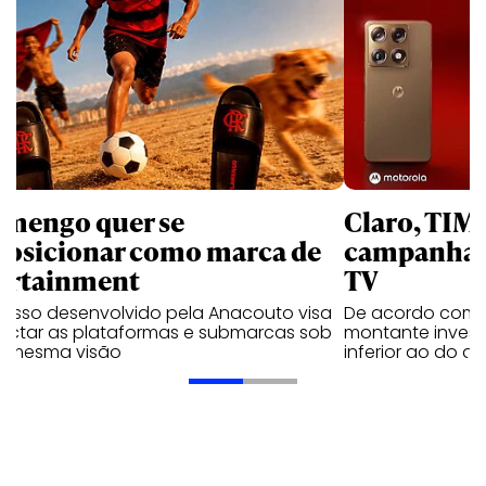
amengo quer se
Claro, TIM
posicionar como marca de
campanhas 
ortainment
TV
cesso desenvolvido pela Anacouto visa
De acordo com 
ectar as plataformas e submarcas sob
montante invest
 mesma visão
inferior ao do 