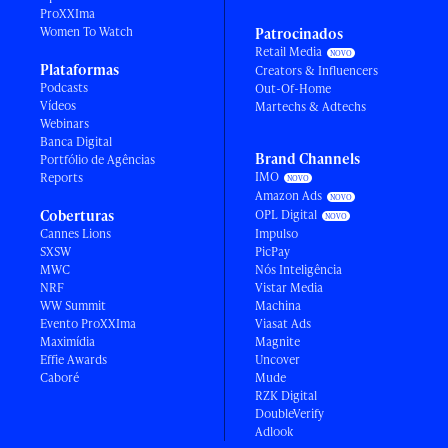
ProXXIma
Women To Watch
Patrocinados
Retail Media
Plataformas
Creators & Influencers
Podcasts
Out-Of-Home
Vídeos
Martechs & Adtechs
Webinars
Banca Digital
Brand Channels
Portfólio de Agências
IMO
Reports
Amazon Ads
Coberturas
OPL Digital
Cannes Lions
Impulso
SXSW
PicPay
MWC
Nós Inteligência
NRF
Vistar Media
WW Summit
Machina
Evento ProXXIma
Viasat Ads
Maximídia
Magnite
Effie Awards
Uncover
Caboré
Mude
RZK Digital
DoubleVerify
Adlook