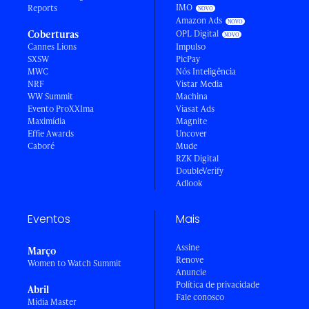
IMO
Reports
Amazon Ads
Coberturas
OPL Digital
Cannes Lions
Impulso
SXSW
PicPay
MWC
Nós Inteligência
NRF
Vistar Media
WW Summit
Machina
Evento ProXXIma
Viasat Ads
Maximídia
Magnite
Effie Awards
Uncover
Caboré
Mude
RZK Digital
DoubleVerify
Adlook
Eventos
Mais
Assine
Março
Renove
Women to Watch Summit
Anuncie
Política de privacidade
Abril
Fale conosco
Mídia Master