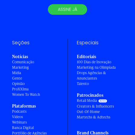
ASSINE JÁ
Seções
Especiais
Notícias
Editoriais
Comunicação
100 Dias de Inovação
Marketing
Marketing na Olimpíada
Mídia
Drops Agências &
Gente
Anunciantes
Opinião
Talento
ProXXIma
Women To Watch
Patrocinados
Retail Media
Plataformas
Creators & Influencers
Podcasts
Out-Of-Home
Vídeos
Martechs & Adtechs
Webinars
Banca Digital
Brand Channels
Portfólio de Agências