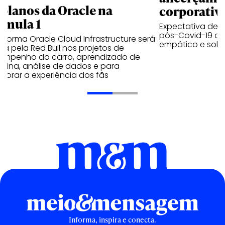
 planos da Oracle na
corporativ
rmula 1
Expectativa de p
pós-Covid-19 apo
aforma Oracle Cloud Infrastructure será
empático e solid
a pela Red Bull nos projetos de
empenho do carro, aprendizado de
uina, análise de dados e para
morar a experiência dos fãs
Informa, inspira e conecta.