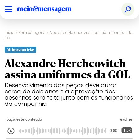
Início
▸
Sem categoria
▸
Alexandre Herchcovitch assina uniformes da
GOL
últimas notícias
Alexandre Herchcovitch
assina uniformes da GOL
Desenvolvimento das peças deve durar
cerca de dois anos e a aprovação dos
desenhos será feita junto com os funcionários
da companhia
ouça este conteúdo
readme
1.0x
0:00