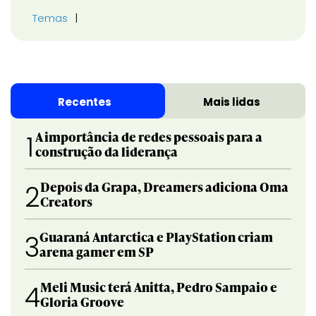
Temas
Recentes
Mais lidas
A importância de redes pessoais para a
1
construção da liderança
Depois da Grapa, Dreamers adiciona Oma
2
Creators
Guaraná Antarctica e PlayStation criam
3
arena gamer em SP
Meli Music terá Anitta, Pedro Sampaio e
4
Gloria Groove