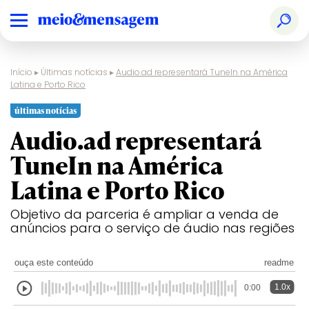
Início
▸
Últimas notícias
▸
Audio.ad representará TuneIn na América
Latina e Porto Rico
últimas notícias
Audio.ad representará
TuneIn na América
Latina e Porto Rico
Objetivo da parceria é ampliar a venda de
anúncios para o serviço de áudio nas regiões
ouça este conteúdo
readme
1.0x
0:00