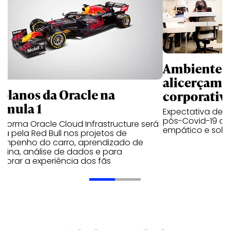
Ambientes 
alicerçam 
 planos da Oracle na
corporativ
rmula 1
Expectativa de p
pós-Covid-19 apo
aforma Oracle Cloud Infrastructure será
empático e solid
a pela Red Bull nos projetos de
empenho do carro, aprendizado de
uina, análise de dados e para
morar a experiência dos fãs