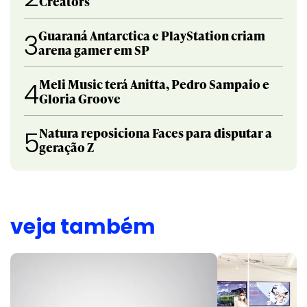
Creators
Guaraná Antarctica e PlayStation criam
3
arena gamer em SP
Meli Music terá Anitta, Pedro Sampaio e
4
Gloria Groove
Natura reposiciona Faces para disputar a
5
geração Z
veja também