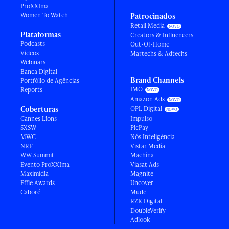
ProXXIma
Women To Watch
Patrocinados
Retail Media
Plataformas
Creators & Influencers
Podcasts
Out-Of-Home
Vídeos
Martechs & Adtechs
Webinars
Banca Digital
Brand Channels
Portfólio de Agências
IMO
Reports
Amazon Ads
Coberturas
OPL Digital
Cannes Lions
Impulso
SXSW
PicPay
MWC
Nós Inteligência
NRF
Vistar Media
WW Summit
Machina
Evento ProXXIma
Viasat Ads
Maximídia
Magnite
Effie Awards
Uncover
Caboré
Mude
RZK Digital
DoubleVerify
Adlook