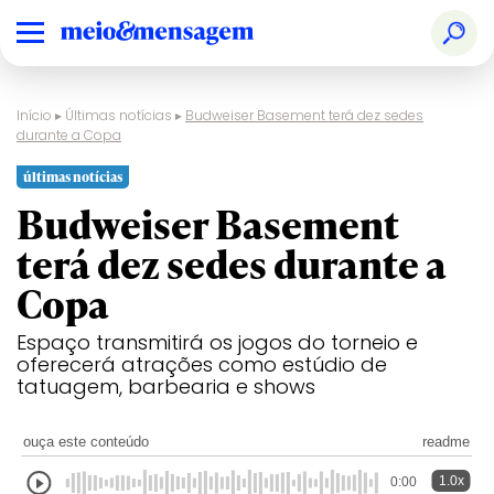
Início
▸
Últimas notícias
▸
Budweiser Basement terá dez sedes
durante a Copa
últimas notícias
Budweiser Basement
terá dez sedes durante a
Copa
Espaço transmitirá os jogos do torneio e
oferecerá atrações como estúdio de
tatuagem, barbearia e shows
ouça este conteúdo
readme
1.0x
0:00