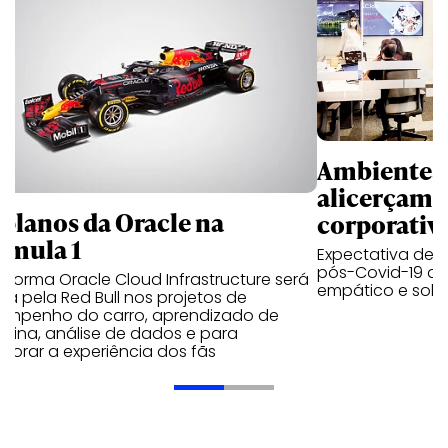
Ambientes 
alicerçam 
 planos da Oracle na
corporativ
rmula 1
Expectativa de p
pós-Covid-19 apo
aforma Oracle Cloud Infrastructure será
empático e solid
a pela Red Bull nos projetos de
empenho do carro, aprendizado de
uina, análise de dados e para
morar a experiência dos fãs