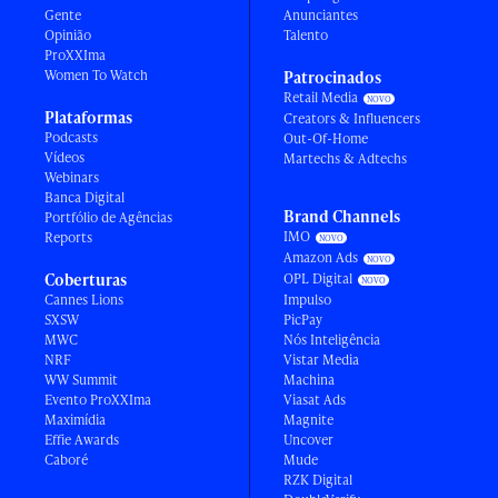
Gente
Anunciantes
Opinião
Talento
ProXXIma
Women To Watch
Patrocinados
Retail Media
Plataformas
Creators & Influencers
Podcasts
Out-Of-Home
Vídeos
Martechs & Adtechs
Webinars
Banca Digital
Brand Channels
Portfólio de Agências
IMO
Reports
Amazon Ads
Coberturas
OPL Digital
Cannes Lions
Impulso
SXSW
PicPay
MWC
Nós Inteligência
NRF
Vistar Media
WW Summit
Machina
Evento ProXXIma
Viasat Ads
Maximídia
Magnite
Effie Awards
Uncover
Caboré
Mude
RZK Digital