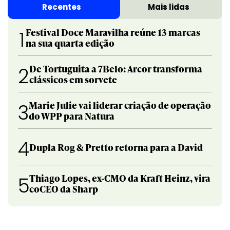
Recentes
Mais lidas
Festival Doce Maravilha reúne 13 marcas
1
na sua quarta edição
De Tortuguita a 7Belo: Arcor transforma
2
clássicos em sorvete
Marie Julie vai liderar criação de operação
3
do WPP para Natura
4
Dupla Rog & Pretto retorna para a David
Thiago Lopes, ex-CMO da Kraft Heinz, vira
5
coCEO da Sharp