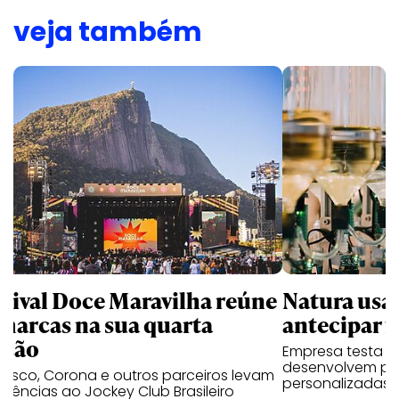
veja também
stival Doce Maravilha reúne
Natura usa 
 marcas na sua quarta
antecipar f
ição
Empresa testa p
desenvolvem pe
desco, Corona e outros parceiros levam
personalizadas a 
riências ao Jockey Club Brasileiro