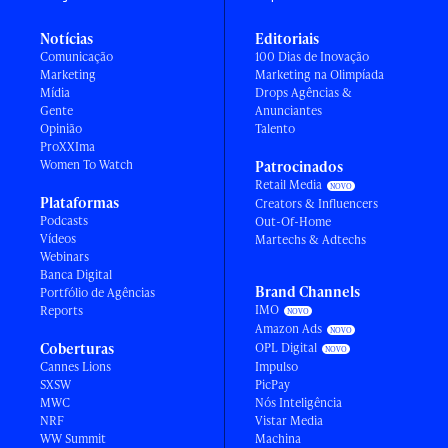
Notícias
Editoriais
Comunicação
100 Dias de Inovação
Marketing
Marketing na Olimpíada
Mídia
Drops Agências &
Gente
Anunciantes
Opinião
Talento
ProXXIma
Women To Watch
Patrocinados
Retail Media
Plataformas
Creators & Influencers
Podcasts
Out-Of-Home
Vídeos
Martechs & Adtechs
Webinars
Banca Digital
Brand Channels
Portfólio de Agências
IMO
Reports
Amazon Ads
Coberturas
OPL Digital
Cannes Lions
Impulso
SXSW
PicPay
MWC
Nós Inteligência
NRF
Vistar Media
WW Summit
Machina