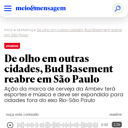
Início
▸
Marketing
▸
De olho em outras cidades, Bud Basement reabre
em São Paulo
eventos
De olho em outras
cidades, Bud Basement
reabre em São Paulo
Ação da marca de cerveja da Ambev terá
esportes e música e deve ser expandida para
cidades fora do eixo Rio-São Paulo
ouça este conteúdo
readme
1.0x
0:00