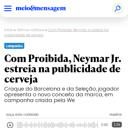
Início
▸
Últimas notícias
▸
Com Proibida, Neymar Jr. estreia na
publicidade de cerveja
campanha
Com Proibida, Neymar Jr.
estreia na publicidade de
cerveja
Craque do Barcelona e da Seleção, jogador
apresenta o novo conceito da marca, em
campanha criada pela We
ouça este conteúdo
readme
1.0x
0:00