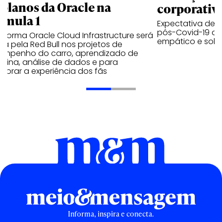
 planos da Oracle na
corporativ
rmula 1
Expectativa de p
pós-Covid-19 apo
aforma Oracle Cloud Infrastructure será
empático e solid
a pela Red Bull nos projetos de
empenho do carro, aprendizado de
uina, análise de dados e para
morar a experiência dos fãs
Informa, inspira e conecta.