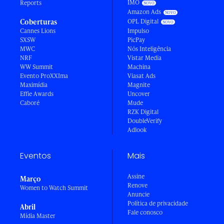
IMO
Reports
Amazon Ads
Coberturas
OPL Digital
Cannes Lions
Impulso
SXSW
PicPay
MWC
Nós Inteligência
NRF
Vistar Media
WW Summit
Machina
Evento ProXXIma
Viasat Ads
Maximídia
Magnite
Effie Awards
Uncover
Caboré
Mude
RZK Digital
DoubleVerify
Adlook
Eventos
Mais
Assine
Março
Renove
Women to Watch Summit
Anuncie
Política de privacidade
Abril
Fale conosco
Mídia Master