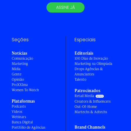
ASSINE JÁ
Seções
Especiais
Notícias
Editoriais
Comunicação
100 Dias de Inovação
Marketing
Marketing na Olimpíada
Mídia
Drops Agências &
Gente
Anunciantes
Opinião
Talento
ProXXIma
Women To Watch
Patrocinados
Retail Media
Plataformas
Creators & Influencers
Podcasts
Out-Of-Home
Vídeos
Martechs & Adtechs
Webinars
Banca Digital
Brand Channels
Portfólio de Agências