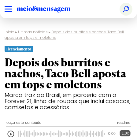
Início
▸
Últimas notícias
▸
Depois dos burritos e nachos, Taco Bell
aposta em tops e moletons
licenciamento
Depois dos burritos e
nachos, Taco Bell aposta
em tops e moletons
Marca traz ao Brasil, em parceria com a
Forever 21, linha de roupas que inclui casacos,
camisetas e acessórios
ouça este conteúdo
readme
1.0x
0:00