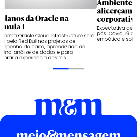
Ambientes 
alicerçam 
 planos da Oracle na
corporativ
rmula 1
Expectativa de p
pós-Covid-19 apo
aforma Oracle Cloud Infrastructure será
empático e solid
a pela Red Bull nos projetos de
empenho do carro, aprendizado de
uina, análise de dados e para
morar a experiência dos fãs