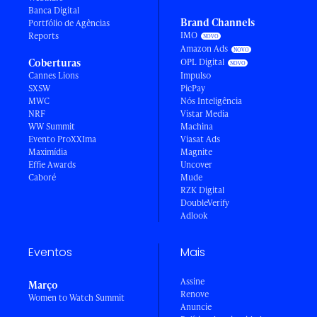
Banca Digital
Brand Channels
Portfólio de Agências
IMO
Reports
Amazon Ads
Coberturas
OPL Digital
Cannes Lions
Impulso
SXSW
PicPay
MWC
Nós Inteligência
NRF
Vistar Media
WW Summit
Machina
Evento ProXXIma
Viasat Ads
Maximídia
Magnite
Effie Awards
Uncover
Caboré
Mude
RZK Digital
DoubleVerify
Adlook
Eventos
Mais
Assine
Março
Renove
Women to Watch Summit
Anuncie