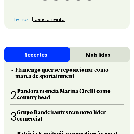
Temas
licenciamento
Recentes
Mais lidas
Flamengo quer se reposicionar como
1
marca de sportainment
Pandora nomeia Marina Cirelli como
2
country head
Grupo Bandeirantes tem novo líder
3
comercial
Patricia Kamitsuji assume direção geral