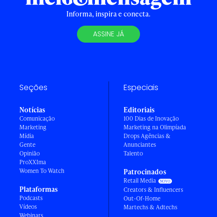
Informa, inspira e conecta.
ASSINE JÁ
Seções
Especiais
Notícias
Editoriais
Comunicação
100 Dias de Inovação
Marketing
Marketing na Olimpíada
Mídia
Drops Agências &
Gente
Anunciantes
Opinião
Talento
ProXXIma
Women To Watch
Patrocinados
Retail Media
Plataformas
Creators & Influencers
Podcasts
Out-Of-Home
Vídeos
Martechs & Adtechs
Webinars