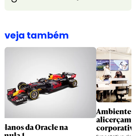
veja também
Ambientes 
alicerçam 
 planos da Oracle na
corporativ
rmula 1