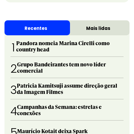
Recentes
Mais lidas
Pandora nomeia Marina Cirelli como
1
country head
Grupo Bandeirantes tem novo líder
2
comercial
Patricia Kamitsuji assume direção geral
3
da Imagem Filmes
Campanhas da Semana: estrelas e
4
conexões
5
Maurício Kotait deixa Spark