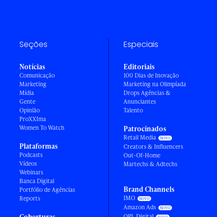
Seções
Especiais
Notícias
Editoriais
Comunicação
100 Dias de Inovação
Marketing
Marketing na Olimpíada
Mídia
Drops Agências &
Gente
Anunciantes
Opinião
Talento
ProXXIma
Women To Watch
Patrocinados
Retail Media
Plataformas
Creators & Influencers
Podcasts
Out-Of-Home
Vídeos
Martechs & Adtechs
Webinars
Banca Digital
Brand Channels
Portfólio de Agências
IMO
Reports
Amazon Ads
Coberturas
OPL Digital