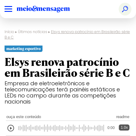
Início
▸
Últimas notícias
▸
Elsys renova patrocínio em Brasileirão série
B e C
marketing esportivo
Elsys renova patrocínio
em Brasileirão série B e C
Empresa de eletroeletrônicos e
telecomunicações terá painéis estáticos e
LEDs no campo durante as competições
nacionais
ouça este conteúdo
readme
1.0x
0:00