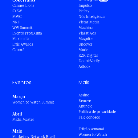
Cannes Lions
Impulso
SXSW
PicPay
MWC
Nós Inteligência
NRF
Vistar Media
WW Summit
Machina
Evento ProXXIma
Viasat Ads
Maximídia
Magnite
Effie Awards
Uncover
Caboré
Mude
RZK Digital
DoubleVerify
Adlook
Eventos
Mais
Assine
Março
Renove
Women to Watch Summit
Anuncie
Política de privacidade
Abril
Fale conosco
Mídia Master
Edição semanal
Maio
Women to Watch
Marketing Network Brasil