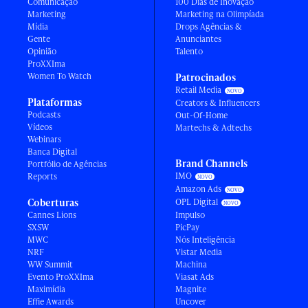
Comunicação
100 Dias de Inovação
Marketing
Marketing na Olimpíada
Mídia
Drops Agências &
Gente
Anunciantes
Opinião
Talento
ProXXIma
Women To Watch
Patrocinados
Retail Media
Plataformas
Creators & Influencers
Podcasts
Out-Of-Home
Vídeos
Martechs & Adtechs
Webinars
Banca Digital
Brand Channels
Portfólio de Agências
IMO
Reports
Amazon Ads
Coberturas
OPL Digital
Cannes Lions
Impulso
SXSW
PicPay
MWC
Nós Inteligência
NRF
Vistar Media
WW Summit
Machina
Evento ProXXIma
Viasat Ads
Maximídia
Magnite
Effie Awards
Uncover