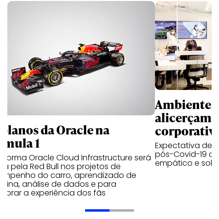
Ambientes 
alicerçam 
 planos da Oracle na
corporativ
rmula 1
Expectativa de p
pós-Covid-19 apo
aforma Oracle Cloud Infrastructure será
empático e solid
a pela Red Bull nos projetos de
empenho do carro, aprendizado de
uina, análise de dados e para
morar a experiência dos fãs