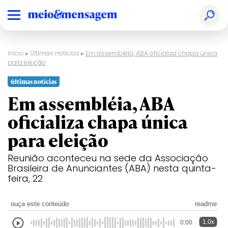
Início
▸
Últimas notícias
▸
Em assembléia, ABA oficializa chapa única
para eleição
últimas notícias
Em assembléia, ABA
oficializa chapa única
para eleição
Reunião aconteceu na sede da Associação
Brasileira de Anunciantes (ABA) nesta quinta-
feira, 22
ouça este conteúdo
readme
1.0x
0:00