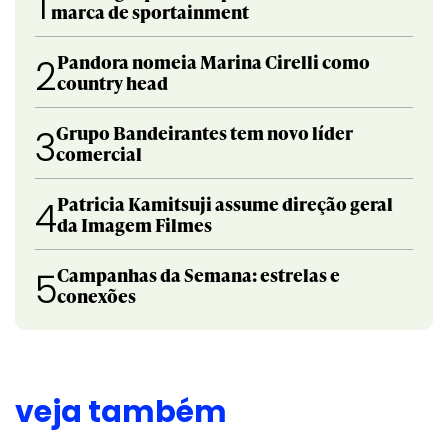
1
marca de sportainment
Pandora nomeia Marina Cirelli como
2
country head
Grupo Bandeirantes tem novo líder
3
comercial
Patricia Kamitsuji assume direção geral
4
da Imagem Filmes
Campanhas da Semana: estrelas e
5
conexões
veja também